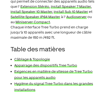
qui permet de connecter des appareils audio tels
que l'
Extension Stéréo
,
Install Speaker 7 Master
,
Install Speaker 10 Master
,
Install Sub 10 Master
et
Satellite Speaker IP64 Master
à l'
Audioserver
ou
au
Miniserver Compact
.
Chaque interface Tree Turbo prend en charge
jusqu'à 10 appareils avec une longueur de câble
maximale de 150 m /492 ft.
Table des matières
Câblage & Topologie
Appairage des dispositifs Tree Turbo
Exigences en matière de vitesse de Tree Turbo
pour les appareils audio
Hygiène du signal Tree Turbo dans les grandes
installations