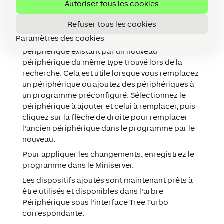
Autoriser tous les cookies
appareils qui font déjà partie du programme.
Vous pouvez les afficher en cliquant sur
Afficher
Refuser tous les cookies
mes appareils
.
Paramètres des cookies
Vous pouvez également remplacer un
périphérique existant par un nouveau
périphérique du même type trouvé lors de la
recherche. Cela est utile lorsque vous remplacez
un périphérique ou ajoutez des périphériques à
un programme préconfiguré. Sélectionnez le
périphérique à ajouter et celui à remplacer, puis
cliquez sur la flèche de droite pour remplacer
l'ancien périphérique dans le programme par le
nouveau.
Pour appliquer les changements, enregistrez le
programme dans le Miniserver.
Les dispositifs ajoutés sont maintenant prêts à
être utilisés et disponibles dans l'arbre
Périphérique sous l'interface Tree Turbo
correspondante.