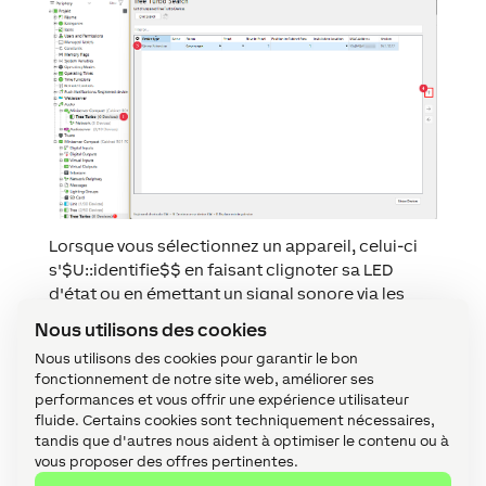
Lorsque vous sélectionnez un appareil, celui-ci
s'$U::identifie$$ en faisant clignoter sa LED
d'état ou en émettant un signal sonore via les
haut-parleurs. Cela vous permet de localiser et
Nous utilisons des cookies
de nommer facilement l'appareil.
Nous utilisons des cookies pour garantir le bon
Sélectionnez le dispositif souhaité, attribuez-lui
fonctionnement de notre site web, améliorer ses
un nom, une pièce et un lieu d'installation et
performances et vous offrir une expérience utilisateur
fluide. Certains cookies sont techniquement nécessaires,
ajoutez-le à la programmation à l'aide du bouton
tandis que d'autres nous aident à optimiser le contenu ou à
Appairer l'appareil
ou
+
.
vous proposer des offres pertinentes.
La partie droite de la fenêtre répertorie tous les