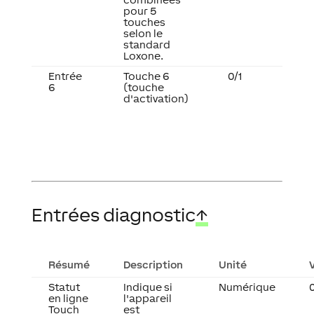
pour 5
touches
selon le
standard
Loxone.
Entrée
Touche 6
0/1
6
(touche
d'activation)
Entrées diagnostic
↑
Résumé
Description
Unité
Statut
Indique si
Numérique
0
en ligne
l'appareil
Touch
est