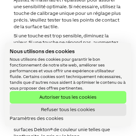
une sensibilité optimale. Si nécessaire, utilisez la
touche de calibrage unique pour un réglage plus
précis. Veuillez tester tous les points de contact
de la surface tactile.
Si une touche est trop sensible, diminuez la
valeur. Si une touche ne répond pas, augmentez
la valeur. La valeur peut être ajustée de -5 à +5.
Nous utilisons des cookies
Cliquez ensuite sur OK et sauvegardez votre
Nous utilisons des cookies pour garantir le bon
calibration dans le Miniserver.
fonctionnement de notre site web, améliorer ses
performances et vous offrir une expérience utilisateur
fluide. Certains cookies sont techniquement nécessaires,
tandis que d'autres nous aident à optimiser le contenu ou à
Autres matériaux
↑
vous proposer des offres pertinentes.
Autoriser tous les cookies
La surface tactile fonctionne également avec de
Refuser tous les cookies
nombreux composites minéraux tels que
Dekton®.
Paramètres des cookies
Aucune limitation n'est attendue avec les
surfaces Dekton® de couleur unie telles que