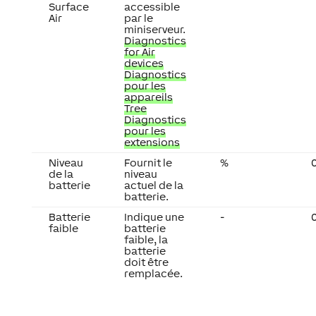
Surface
accessible
Air
par le
miniserveur.
Diagnostics
for Air
devices
Diagnostics
pour les
appareils
Tree
Diagnostics
pour les
extensions
Niveau
Fournit le
%
0
de la
niveau
batterie
actuel de la
batterie.
Batterie
Indique une
-
0
faible
batterie
faible, la
batterie
doit être
remplacée.