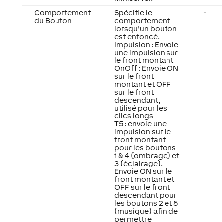
Comportement
Spécifie le
-
du Bouton
comportement
lorsqu'un bouton
est enfoncé.
Impulsion : Envoie
une impulsion sur
le front montant
OnOff : Envoie ON
sur le front
montant et OFF
sur le front
descendant,
utilisé pour les
clics longs
T5 : envoie une
impulsion sur le
front montant
pour les boutons
1 & 4 (ombrage) et
3 (éclairage).
Envoie ON sur le
front montant et
OFF sur le front
descendant pour
les boutons 2 et 5
(musique) afin de
permettre