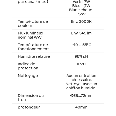
par canal (max.)
Vert: 1,7W
Bleu: 1,7W
Blanc chaud:
7,2W
Température de
Env. 3000K
couleur
Flux lumineux
Env. 545 lm
nominal WW
Température de
-40 … 55°C
fonctionnement
Humidité relative
95% r.H
Indice de
IP20
protection
Nettoyage
Aucun entretien
nécessaire.
Nettoyer avec un
chiffon humide.
Dimension du
Ø68…72mm
trou
profondeur
40mm