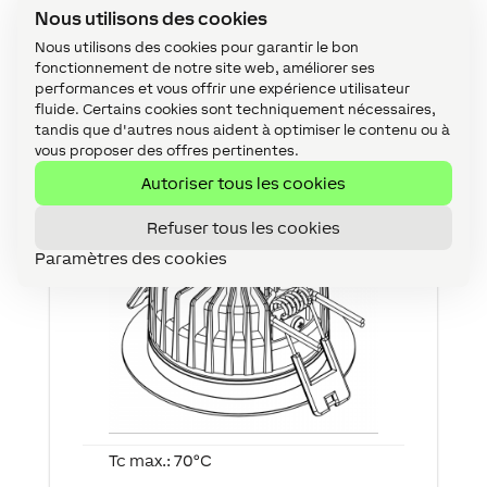
détaillée de la mise en service d’un
Nous utilisons des cookies
appareil Tree
ici
.
Nous utilisons des cookies pour garantir le bon
fonctionnement de notre site web, améliorer ses
Température (Tc-Point)
performances et vous offrir une expérience utilisateur
fluide. Certains cookies sont techniquement nécessaires,
tandis que d'autres nous aident à optimiser le contenu ou à
Spot LED RGBW Tree
vous proposer des offres pertinentes.
Autoriser tous les cookies
Refuser tous les cookies
Paramètres des cookies
Tc max.: 70°C