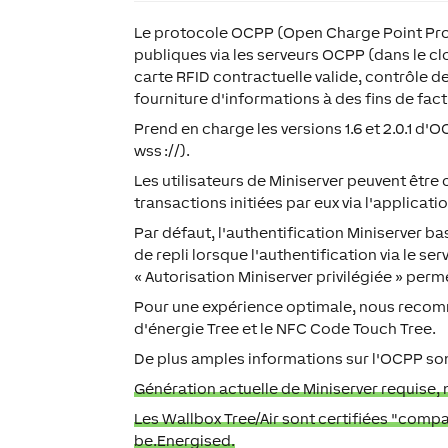
Le protocole OCPP (Open Charge Point Prot
publiques via les serveurs OCPP (dans le clo
carte RFID contractuelle valide, contrôle de
fourniture d'informations à des fins de fact
Prend en charge les versions 1.6 et 2.0.1 d'
wss ://).
Les utilisateurs de Miniserver peuvent être 
transactions initiées par eux via l'applicat
Par défaut, l'authentification Miniserver ba
de repli lorsque l'authentification via le 
« Autorisation Miniserver privilégiée » perm
Pour une expérience optimale, nous recomm
d'énergie Tree et le NFC Code Touch Tree.
De plus amples informations sur l'OCPP so
Génération actuelle de Miniserver requise, n
Les Wallbox Tree/Air sont certifiées "compa
be.Energised.