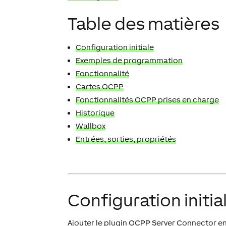
Table des matières
Configuration initiale
Exemples de programmation
Fonctionnalité
Cartes OCPP
Fonctionnalités OCPP prises en charge
Historique
Wallbox
Entrées, sorties, propriétés
Configuration initia
Ajouter le plugin OCPP Server Connector en 