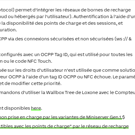
ocol) permet d'intégrer les réseaux de bornes de recharge
ud ou hébergés par l'utilisateur). Authentification à l'aide d'u
 la disponibilité des points de charge et des sessions, et
uration.
OCPP via des connexions sécurisées et non sécurisées (ws :// &
configurés avec un OCPP Tag ID, qui est utilisé pour toutes les
ion ou le code NFC Touch.
sée sur les droits d'utilisateur n'est utilisée que comme soluti
serveur OCPP à l'aide d'un tag ID OCPP ou NFC échoue. Le param
et de modifier cette priorité.
andons d'utiliser la Wallbox Tree de Loxone avec le Compte
nt disponibles
here
.
on prise en charge par les variantes de Miniserver Gen.1.
$
tibles avec les points de charge" par le réseau de recharge