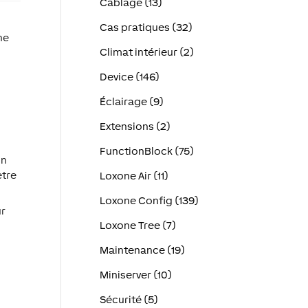
Câblage (13)
Cas pratiques (32)
ne
Climat intérieur (2)
Device (146)
Éclairage (9)
Extensions (2)
FunctionBlock (75)
on
ètre
Loxone Air (11)
Loxone Config (139)
ur
Loxone Tree (7)
Maintenance (19)
Miniserver (10)
Sécurité (5)