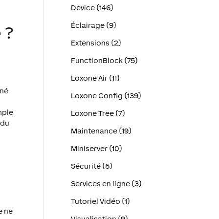
Device (146)
Éclairage (9)
 ?
Extensions (2)
FunctionBlock (75)
Loxone Air (11)
iné
Loxone Config (139)
mple
Loxone Tree (7)
 du
Maintenance (19)
Miniserver (10)
Sécurité (5)
Services en ligne (3)
Tutoriel Vidéo (1)
e ne
Visualisation (9)