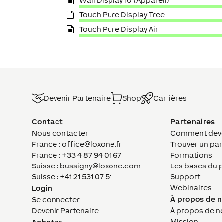
Wall Display 10 (Appareil)
Touch Pure Display Tree
Touch Pure Display Air
Devenir Partenaire
Shop
Carrières
Contact
Partenaires
Nous contacter
Comment deven
France : office@loxone.fr
Trouver un par
France : +33 4 87 94 01 67
Formations
Suisse : bussigny@loxone.com
Les bases du 
Suisse : +41 21 531 07 51
Support
Webinaires
Login
À propos de 
Se connecter
Devenir Partenaire
À propos de n
Mission
Acheter