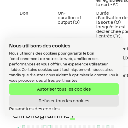
enregistrées s
la carte SD.
Don
On-
Durée
duration of
d'activation de
output (O)
la sortie (O)
lorsqu'elle est
déclenchée pa
l'entrée (Tr).
Tw
Switch-off
Durée de
Nous utilisons des cookies
warning
l'avertissemen
time
d'arrêt avant
Nous utilisons des cookies pour garantir le bon
que la sortie (O
fonctionnement de notre site web, améliorer ses
ne s'éteigne.
performances et vous offrir une expérience utilisateur
fluide. Certains cookies sont techniquement nécessaires,
Dw
Switch-off
Durée de
tandis que d'autres nous aident à optimiser le contenu ou à
warning
l'avertissemen
duration
d'arrêt
vous proposer des offres pertinentes.
Autoriser tous les cookies
Refuser tous les cookies
Paramètres des cookies
Chronogramme
↑