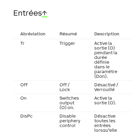
Entrées
↑
Abréviation
Résumé
Description
Tr
Trigger
Active la
sortie (O)
pendant la
durée
définie
dans le
paramètre
(Don).
Off
Off /
Désactivé /
Lock
Verrouillé
On
Switches
Active la
output
sortie (O).
(O) on.
DisPc
Disable
Désactive
periphery
toutes les
control
entrées
lorsqu’elle