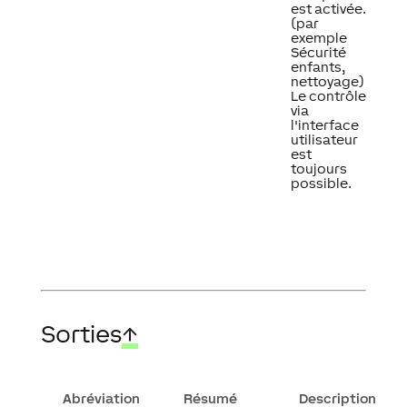
est activée.
(par
exemple
Sécurité
enfants,
nettoyage)
Le contrôle
via
l'interface
utilisateur
est
toujours
possible.
Sorties
↑
Abréviation
Résumé
Description