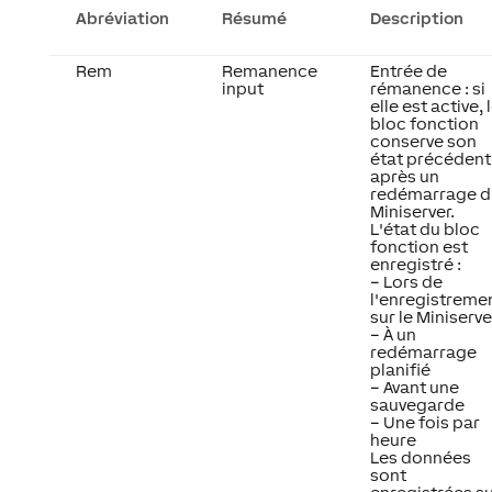
Abréviation
Résumé
Description
Rem
Remanence
Entrée de
input
rémanence : si
elle est active, 
bloc fonction
conserve son
état précédent
après un
redémarrage d
Miniserver.
L'état du bloc
fonction est
enregistré :
– Lors de
l'enregistreme
sur le Miniserve
– À un
redémarrage
planifié
– Avant une
sauvegarde
– Une fois par
heure
Les données
sont