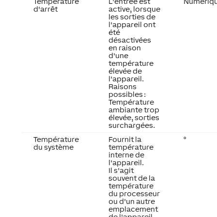
Température
L'entrée est
Numériq
d'arrêt
active, lorsque
les sorties de
l'appareil ont
été
désactivées
en raison
d'une
température
élevée de
l'appareil.
Raisons
possibles :
Température
ambiante trop
élevée, sorties
surchargées.
Température
Fournit la
°
du système
température
interne de
l'appareil.
Il s'agit
souvent de la
température
du processeur
ou d'un autre
emplacement
de l'appareil.