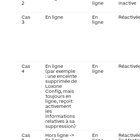
2
ligne
inactive
Cas
En ligne
En
Réactivé
3
ligne
Cas
En ligne
En
Réactivé
4
(par exemple
ligne
: une enceinte
supprimée de
Loxone
Config, mais
toujours en
ligne, reçoit
activement
les
informations
relatives à sa
suppression)
Cas
Hors ligne ->
En
Réactivé