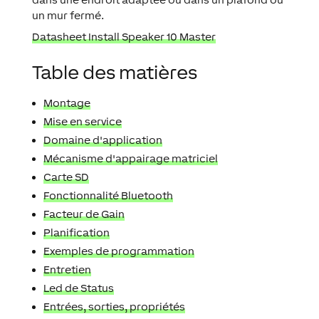
un mur fermé.
Datasheet Install Speaker 10 Master
Table des matières
Montage
Mise en service
Domaine d'application
Mécanisme d'appairage matriciel
Carte SD
Fonctionnalité Bluetooth
Facteur de Gain
Planification
Exemples de programmation
Entretien
Led de Status
Entrées, sorties, propriétés