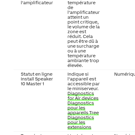
l'amplificateur
température
de
l'amplificateur
atteint un
point critique,
le volume de la
zone est
réduit. Cela
peut être dû à
une surcharge
ou à une
température
ambiante trop
élevée.
Statut en ligne
Indique si
Numériq
Install Speaker
l'appareil est
10 Master 1
accessible par
le miniserveur.
Diagnostics
for Air devices
Diagnostics
pour les
appareils Tree
Diagnostics
pour les
extensions