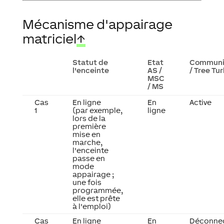
Mécanisme d'appairage
matriciel
↑
Statut de
Etat
Communi
l'enceinte
AS /
/ Tree Tu
MSC
/ MS
Cas
En ligne
En
Active
1
(par exemple,
ligne
lors de la
première
mise en
marche,
l'enceinte
passe en
mode
appairage ;
une fois
programmée,
elle est prête
à l'emploi)
Cas
En ligne
En
Déconnec