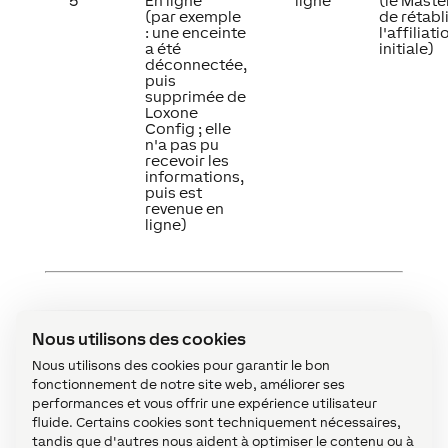
5
En ligne
ligne
(le Maste
(par exemple
de rétabli
: une enceinte
l'affiliati
a été
initiale)
déconnectée,
puis
supprimée de
Loxone
Config ; elle
n'a pas pu
recevoir les
informations,
puis est
revenue en
ligne)
Carte SD
↑
Nous utilisons des cookies
La carte Micro SD, située à l'arrière du haut-
Nous utilisons des cookies pour garantir le bon
parleur sur le circuit imprimé, contient le système
fonctionnement de notre site web, améliorer ses
performances et vous offrir une expérience utilisateur
d'exploitation et les paramètres. Débranchez le
fluide. Certains cookies sont techniquement nécessaires,
connecteur d'alimentation de l'appareil lorsque
tandis que d'autres nous aident à optimiser le contenu ou à