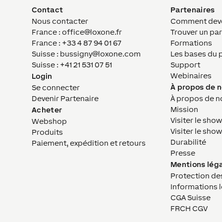
Contact
Partenaires
Nous contacter
Comment deven
France : office@loxone.fr
Trouver un par
France : +33 4 87 94 01 67
Formations
Suisse : bussigny@loxone.com
Les bases du 
Suisse : +41 21 531 07 51
Support
Webinaires
Login
À propos de 
Se connecter
Devenir Partenaire
À propos de n
Mission
Acheter
Visiter le sho
Webshop
Visiter le sh
Produits
Durabilité
Paiement, expédition et retours
Presse
Mentions lég
Protection de
Informations 
CGA Suisse
FRCH CGV