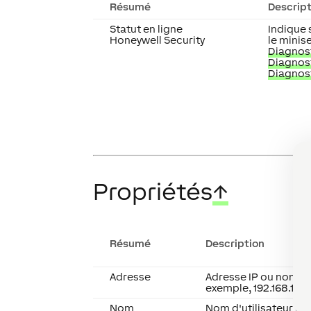
Résumé
Descrip
Statut en ligne
Indique 
Honeywell Security
le minis
Diagnost
Diagnost
Diagnost
Propriétés
↑
Résumé
Description
Adresse
Adresse IP ou nom d
exemple, 192.168.178.
Nom
Nom d'utilisateur de 