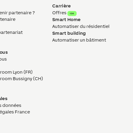
Carrière
ir partenaire ?
Offres
104
tenaire
Smart Home
Automatiser du résidentiel
partenariat
Smart building
Automatiser un bâtiment
nous
ous
wroom Lyon (FR)
owroom Bussigny (CH)
ales
s données
légales France