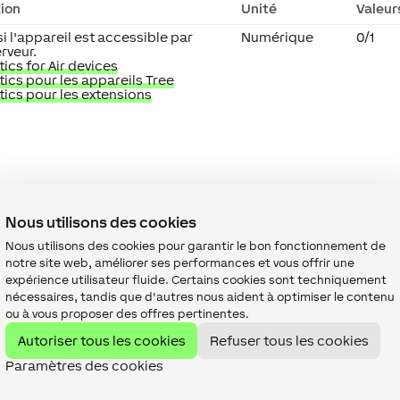
tion
Unité
Valeur
si l'appareil est accessible par
Numérique
0/1
erveur.
ics for Air devices
ics pour les appareils Tree
ics pour les extensions
Nous utilisons des cookies
Nous utilisons des cookies pour garantir le bon fonctionnement de
notre site web, améliorer ses performances et vous offrir une
expérience utilisateur fluide. Certains cookies sont techniquement
nécessaires, tandis que d'autres nous aident à optimiser le contenu
Valeu
ou à vous proposer des offres pertinentes.
défau
Autoriser tous les cookies
Refuser tous les cookies
'hôte et port du système MB-Secure (par
-
Paramètres des cookies
100 :443).
l'utilisateur de MB-Secure. Important :
-