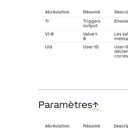
Abréviation
Résumé
Descri
Tr
Triggers
Envoie
output
V1-8
Value 1-
Les va
8
messag
Uid
User-ID
User-I
déclen
corres
Paramètres
↑
Abréviation
Résumé
Descri