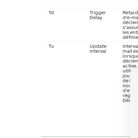
Td
Trigger
Retard
Delay
d'e-ma
décle
s'assu
les en
définie
Tu
Update
Interva
Interval
mail e
lorsqu
décle
active.
utilisé
jour l
de l'e-
nouvel
d'entré
régulie
Désact