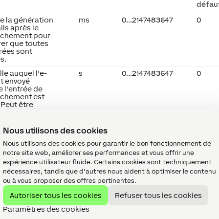
défau
e la génération
ms
0...2147483647
0
ils après le
nchement pour
rer que toutes
trées sont
s.
lle auquel l'e-
s
0...2147483647
0
st envoyé
e l'entrée de
nchement est
 Peut être
 pour mettre à
es paramètres
mail à l'aide des
Nous utilisons des cookies
les valeurs
e à intervalles
Nous utilisons des cookies pour garantir le bon fonctionnement de
rs. 0 =
notre site web, améliorer ses performances et vous offrir une
ivé
expérience utilisateur fluide. Certains cookies sont techniquement
nécessaires, tandis que d'autres nous aident à optimiser le contenu
ou à vous proposer des offres pertinentes.
Autoriser tous les cookies
Refuser tous les cookies
Paramètres des cookies