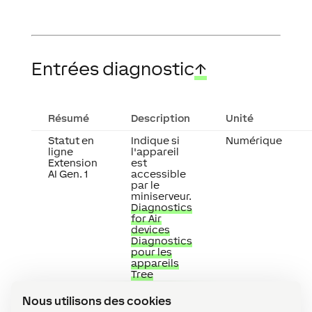
Entrées diagnostic
↑
Résumé
Description
Unité
Statut en
Indique si
Numérique
ligne
l'appareil
Extension
est
AI Gen. 1
accessible
par le
miniserveur.
Diagnostics
for Air
devices
Diagnostics
pour les
appareils
Tree
Diagnostics
pour les
Nous utilisons des cookies
extensions