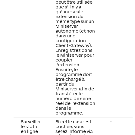
peut être utilisée
que s'il n'y a
qu'une seule
extension du
même type sur un
Miniserver
autonome (et non
dans une
configuration
Client-Gateway).
Enregistrez dans
le Miniserver pour
coupler
l'extension.
Ensuite, le
programme doit
être chargé à
partir du
Miniserver afin de
transférer le
numéro de série
réel de l'extension
dans le
programme.
Surveiller
Si cette case est
-
le statut
cochée, vous
en ligne
serez informé via