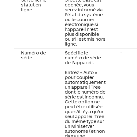
statut en
cochée, vous
ligne
serez informé via
l'état du système
ou le courrier
électronique si
l'appareil n'est
plus disponible
ou s'il est mis hors
ligne.
Numéro de
Spécifie le
-
série
numéro de série
de l'appareil.
Entrez « Auto »
pour coupler
automatiquement
un appareil Tree
dont le numéro de
série est inconnu.
Cette option ne
peut être utilisée
que s'il n'y a qu'un
seul appareil Tree
du même type sur
un Miniserver
autonome (et non
dans une