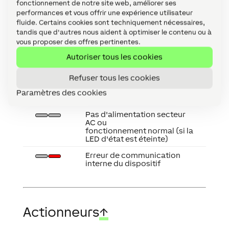
fonctionnement de notre site web, améliorer ses
est correcte, mais l'appareil
performances et vous offrir une expérience utilisateur
n'a pas été appairé.
fluide. Certains cookies sont techniquement nécessaires,
L'appareil ne peut pas se
tandis que d'autres nous aident à optimiser le contenu ou à
connecter au Miniserver via
vous proposer des offres pertinentes.
l'interface Tree.
Autoriser tous les cookies
L'appareil a été sélectionné
dans Loxone Config et est en
Refuser tous les cookies
cours d'identification.
Paramètres des cookies
La mise à jour est en cours.
Pas d'alimentation secteur
AC ou
fonctionnement normal (si la
LED d'état est éteinte)
Erreur de communication
interne du dispositif
Actionneurs
↑