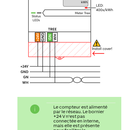
Le compteur est alimenté
par le réseau. Le bornier
+24 V n'est pas
connectée en interne,
mais elle est présente