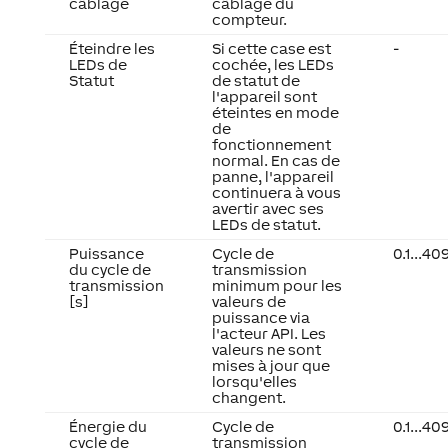
câblage
câblage du
compteur.
Éteindre les
Si cette case est
-
LEDs de
cochée, les LEDs
Statut
de statut de
l'appareil sont
éteintes en mode
de
fonctionnement
normal. En cas de
panne, l'appareil
continuera à vous
avertir avec ses
LEDs de statut.
Puissance
Cycle de
0.1...40
du cycle de
transmission
transmission
minimum pour les
[s]
valeurs de
puissance via
l'acteur API. Les
valeurs ne sont
mises à jour que
lorsqu'elles
changent.
Énergie du
Cycle de
0.1...40
cycle de
transmission