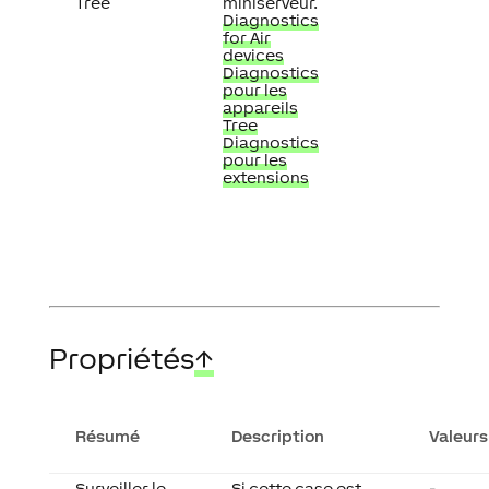
Tree
miniserveur.
Diagnostics
for Air
devices
Diagnostics
pour les
appareils
Tree
Diagnostics
pour les
extensions
Propriétés
↑
Résumé
Description
Valeurs
Surveiller le
Si cette case est
-