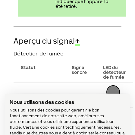
indiquer que l'appareil a
été retiré.
Aperçu du signal
↑
Détection de fumée
Statut
Signal
LED du
sonore
détecteur
de fumée
Fonctionnement
éteint
Nous utilisons des cookies
normal
Nous utilisons des cookies pour garantir le bon
fonctionnement de notre site web, améliorer ses
performances et vous offrir une expérience utilisateur
Détecteur de
3 bips
fluide. Certains cookies sont techniquement nécessaires,
fumée
toutes
les 4 s
tandis que d'autres nous aident à optimiser le contenu ou à