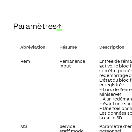
Paramètres
↑
Abréviation
Résumé
Description
Rem
Remanence
Entrée de réman
input
active, le bloc
son état précé
redémarrage du
L'état du bloc 
enregistré :
– Lors de l'enr
Miniserver
– À un redémarr
– Avant une sa
– Une fois par 
Les données so
la carte SD.
MS
Service
Paramètre d'en
staff mode
personnel