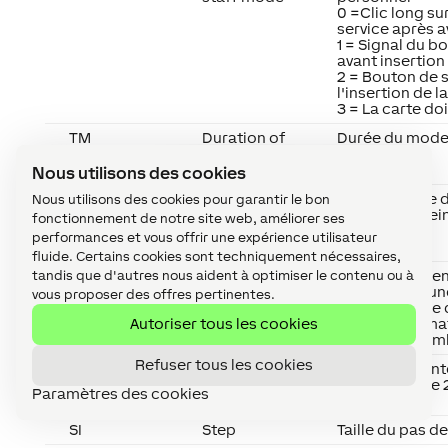
0 =Clic long su
service après av
1 = Signal du b
avant insertion
2 = Bouton de 
l'insertion de l
3 = La carte doi
TM
Duration of
Durée du mode 
Service
personnel
Staff mode
Nous utilisons des cookies
To
Duration
Paramètre de d
Nous utilisons des cookies pour garantir le bon
press and
pour 'Tout étei
fonctionnement de notre site web, améliorer ses
hold for 'All
performances et vous offrir une expérience utilisateur
off'
fluide. Certains cookies sont techniquement nécessaires,
tandis que d'autres nous aident à optimiser le contenu ou à
Tl
Timeout for
Paramètre d'en
leaving
pour quitter un
vous proposer des offres pertinentes.
room
Entrez 0 s'il ne
Autoriser tous les cookies
d'arret automa
sortie de cham
Refuser tous les cookies
M
Max time
Paramètre - Int
between
maximal entre 
Paramètres des cookies
pulses
SI
Step
Taille du pas de