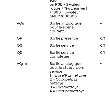
1-20
on RGB - %-valeur
rouge + %-valeur vert
* 1000 + %-valeur
bleu * 1000000
AQs
Sortie analogique
∞
pour la scène
courant
QP
Sortie presence
0/1
QS
Sortie service
0/1
QD
Sortie service
0/1
completée
AQrm
Sortie analogique
∞
pour le statut room
service
1 = Libre/Pas nettoyé
2 = Occupé/pas
nettoyé
3 = libre/nettoyé
4 = Occupé/nettoyé