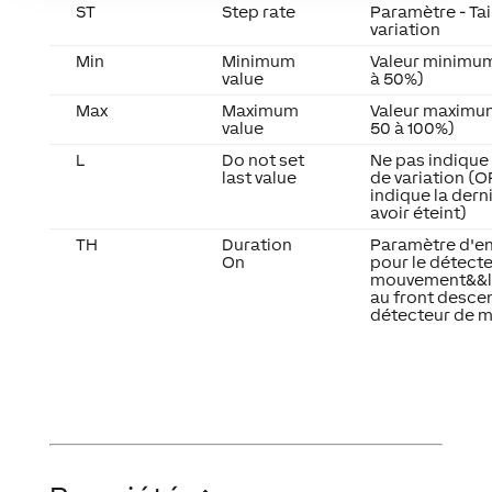
ST
Step rate
Paramètre - Tai
variation
Min
Minimum
Valeur minimum
value
à 50%)
Max
Maximum
Valeur maximum
value
50 à 100%)
L
Do not set
Ne pas indique 
last value
de variation (O
indique la dern
avoir éteint)
TH
Duration
Paramètre d'en
On
pour le détect
mouvement&&lt
au front descen
détecteur de 