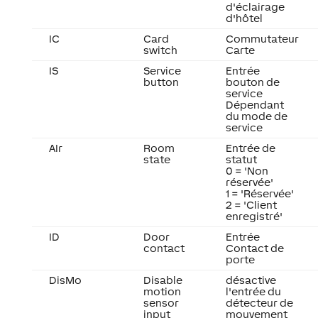
d'éclairage
d'hôtel
IC
Card
Commutateur
switch
Carte
IS
Service
Entrée
button
bouton de
service
Dépendant
du mode de
service
AIr
Room
Entrée de
state
statut
0 = 'Non
réservée'
1 = 'Réservée'
2 = 'Client
enregistré'
ID
Door
Entrée
contact
Contact de
porte
DisMo
Disable
désactive
motion
l'entrée du
sensor
détecteur de
input
mouvement