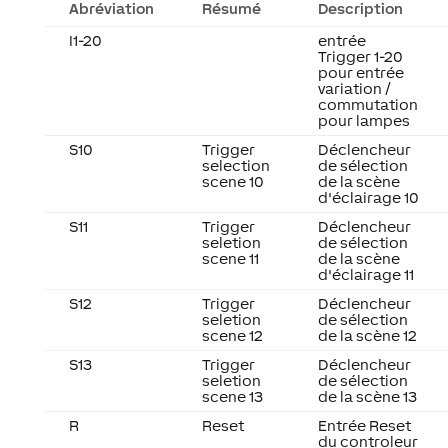
Abréviation
Résumé
Description
I1-20
entrée
Trigger 1-20
pour entrée
variation /
commutation
pour lampes
S10
Trigger
Déclencheur
selection
de sélection
scene 10
de la scène
d'éclairage 10
S11
Trigger
Déclencheur
seletion
de sélection
scene 11
de la scène
d'éclairage 11
S12
Trigger
Déclencheur
seletion
de sélection
scene 12
de la scène 12
S13
Trigger
Déclencheur
seletion
de sélection
scene 13
de la scène 13
R
Reset
Entrée Reset
du controleur