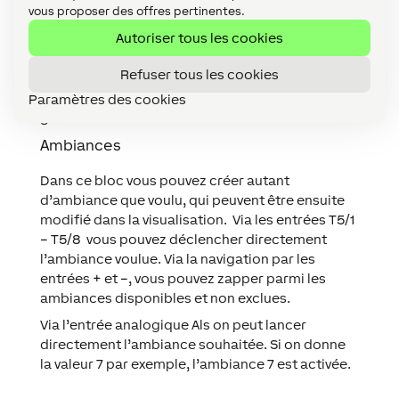
vous proposer des offres pertinentes.
chromatique, l’éclairage affichera directement
Autoriser tous les cookies
la couleur respective. l’ordre des couleurs de la
séquence est formalisé par les numéros dans les
Refuser tous les cookies
cercles, à partie de 3 couleurs sélectionnées,
vous pouvez en supprimer une en la faisant
Paramètres des cookies
glisser sur la corbeille
Ambiances
Dans ce bloc vous pouvez créer autant
d’ambiance que voulu, qui peuvent être ensuite
modifié dans la visualisation. Via les entrées T5/1
– T5/8 vous pouvez déclencher directement
l’ambiance voulue. Via la navigation par les
entrées + et –, vous pouvez zapper parmi les
ambiances disponibles et non exclues.
Via l’entrée analogique Als on peut lancer
directement l’ambiance souhaitée. Si on donne
la valeur 7 par exemple, l’ambiance 7 est activée.