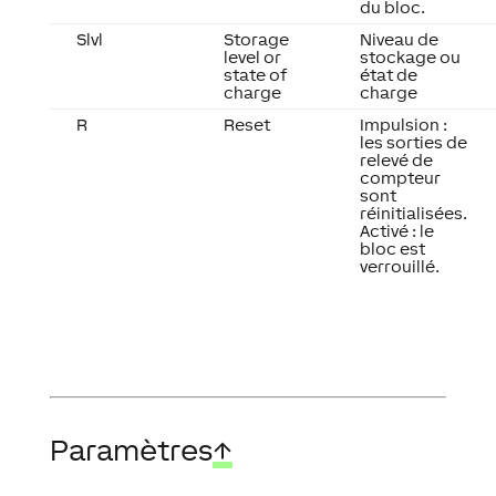
du bloc.
Slvl
Storage
Niveau de
level or
stockage ou
state of
état de
charge
charge
R
Reset
Impulsion :
les sorties de
relevé de
compteur
sont
réinitialisées.
Activé : le
bloc est
verrouillé.
Paramètres
↑