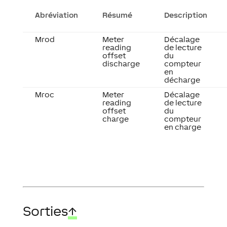
Abréviation
Résumé
Description
Mrod
Meter
Décalage
reading
de lecture
offset
du
discharge
compteur
en
décharge
Mroc
Meter
Décalage
reading
de lecture
offset
du
charge
compteur
en charge
Sorties
↑