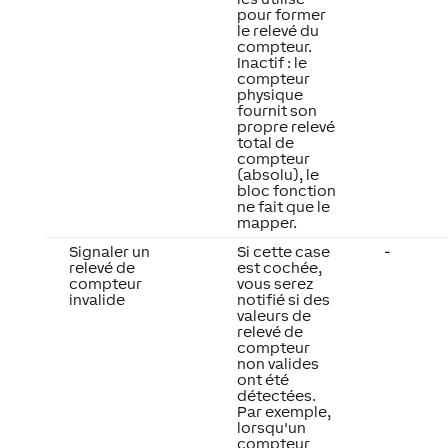
pour former
le relevé du
compteur.
Inactif : le
compteur
physique
fournit son
propre relevé
total de
compteur
(absolu), le
bloc fonction
ne fait que le
mapper.
Signaler un
Si cette case
-
relevé de
est cochée,
compteur
vous serez
invalide
notifié si des
valeurs de
relevé de
compteur
non valides
ont été
détectées.
Par exemple,
lorsqu'un
compteur