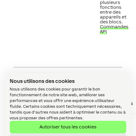
plusieurs
fonctions
entre des
appareils et
des blocs.
Commandes
API
Propriétés
↑
Nous utilisons des cookies
Nous utilisons des cookies pour garantir le bon
fonctionnement de notre site web, améliorer ses
performances et vous offrir une expérience utilisateur
Résumé
Description
Valeurs
fluide. Certains cookies sont techniquement nécessaires,
tandis que d'autres nous aident à optimiser le contenu ou à
vous proposer des offres pertinentes.
Direction de la
Spécifie si le
-
Puissance/Débit
compteur
Autoriser tous les cookies
physique
fournit la