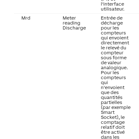
l'interface
utilisateur.
Mrd
Meter
Entrée de
reading
décharge
Discharge
pour les
compteurs
qui envoient
directement
le relevé du
compteur
sous forme
de valeur
analogique.
Pour les
compteurs
qui
n'envoient
que des
quantités
partielles
(par exemple
Smart
Socket), le
comptage
relatif doit
être activé
dans les