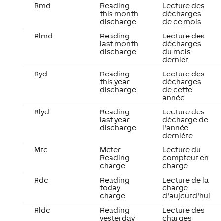
Rmd
Reading
Lecture des
this month
décharges
discharge
de ce mois
Rlmd
Reading
Lecture des
last month
décharges
discharge
du mois
dernier
Ryd
Reading
Lecture des
this year
décharges
discharge
de cette
année
Rlyd
Reading
Lecture des
last year
décharge de
discharge
l'année
dernière
Mrc
Meter
Lecture du
Reading
compteur en
charge
charge
Rdc
Reading
Lecture de la
today
charge
charge
d'aujourd'hui
Rldc
Reading
Lecture des
yesterday
charges