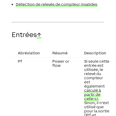
Détection de relevés de compteur invalides
Entrées
↑
Abréviation
Résumé
Description
Pf
Power or
Si seule cette
flow
entrée est
utilisée, le
relevé du
compteur
est
également
calculé à
partir de
celle-ci
.
Sinon, il n'est
utilisé que
pour la sortie
(Pf) et