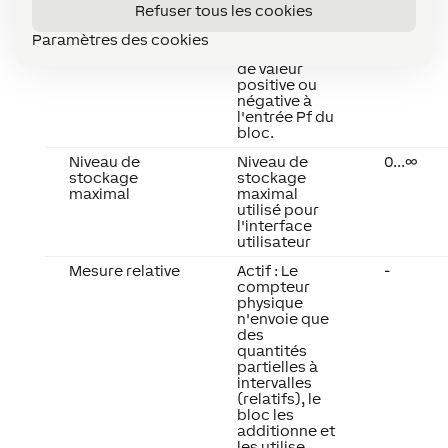
valeur de
Refuser tous les cookies
charge ou de
décharge
Paramètres des cookies
sous forme
de valeur
positive ou
négative à
l'entrée Pf du
bloc.
Niveau de
Niveau de
0...∞
stockage
stockage
maximal
maximal
utilisé pour
l'interface
utilisateur
Mesure relative
Actif : Le
-
compteur
physique
n'envoie que
des
quantités
partielles à
intervalles
(relatifs), le
bloc les
additionne et
les utilise