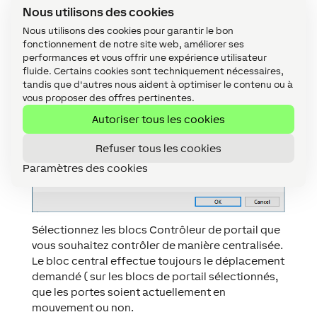
Programmation de base
↑
Nous utilisons des cookies
La fenêtre suivante s'ouvre par un double clic sur
Nous utilisons des cookies pour garantir le bon
fonctionnement de notre site web, améliorer ses
le bloc:
performances et vous offrir une expérience utilisateur
fluide. Certains cookies sont techniquement nécessaires,
tandis que d'autres nous aident à optimiser le contenu ou à
vous proposer des offres pertinentes.
Autoriser tous les cookies
Refuser tous les cookies
Paramètres des cookies
Sélectionnez les blocs Contrôleur de portail que
vous souhaitez contrôler de manière centralisée.
Le bloc central effectue toujours le déplacement
demandé ( sur les blocs de portail sélectionnés,
que les portes soient actuellement en
mouvement ou non.