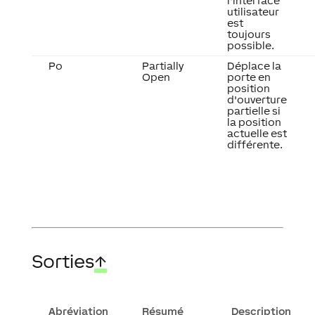
l'interface
utilisateur
est
toujours
possible.
Po
Partially
Déplace la
Open
porte en
position
d'ouverture
partielle si
la position
actuelle est
différente.
Sorties
↑
Abréviation
Résumé
Description