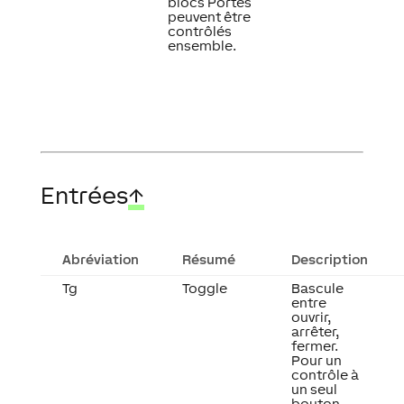
blocs Portes
peuvent être
contrôlés
ensemble.
Entrées
↑
Abréviation
Résumé
Description
Tg
Toggle
Bascule
entre
ouvrir,
arrêter,
fermer.
Pour un
contrôle à
un seul
bouton.