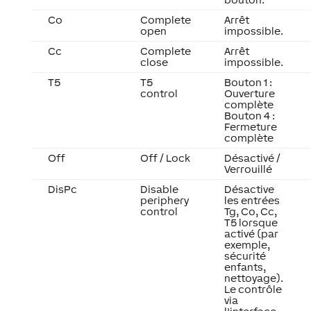
Co
Complete
Arrêt
open
impossible.
Cc
Complete
Arrêt
close
impossible.
T5
T5
Bouton 1 :
control
Ouverture
complète
Bouton 4 :
Fermeture
complète
Off
Off / Lock
Désactivé /
Verrouillé
DisPc
Disable
Désactive
periphery
les entrées
control
Tg, Co, Cc,
T5 lorsque
activé (par
exemple,
sécurité
enfants,
nettoyage).
Le contrôle
via