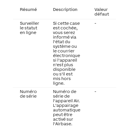
Résumé
Description
Valeur
défaut
Surveiller
Si cette case
-
le statut
est cochée,
en ligne
vous serez
informé via
l'état du
système ou
le courrier
électronique
si l'appareil
n'est plus
disponible
ou s'il est
mis hors
ligne.
Numéro
Numéro de
-
de série
série de
l'appareil Air.
L'appairage
automatique
peut être
activé sur
l'Airbase.