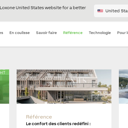
e Loxone United States website for a better
United Sta
es
En coulisse
Savoir faire
Référence
Technologie
Pour 
Référence
Le confort des clients redéfini :