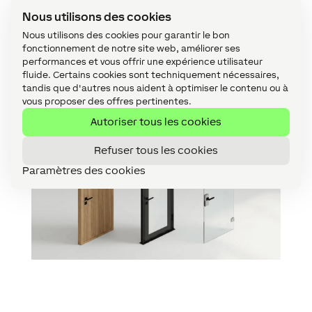
La porte doit répondre aux
Nous utilisons des cookies
exigences suivantes :
Nous utilisons des cookies pour garantir le bon
fonctionnement de notre site web, améliorer ses
Il s’agit d’un panneau plein, d’un
performances et vous offrir une expérience utilisateur
cadre tubulaire ou d’une porte
fluide. Certains cookies sont techniquement nécessaires,
tandis que d'autres nous aident à optimiser le contenu ou à
vitrée.
vous proposer des offres pertinentes.
Autoriser tous les cookies
Refuser tous les cookies
Paramètres des cookies