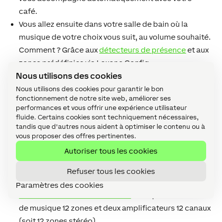
café.
Vous allez ensuite dans votre salle de bain où la
musique de votre choix vous suit, au volume souhaité.
Comment ? Grâce aux
détecteurs de présence
et aux
zones prédéfinies via Loxone Config.
Nous utilisons des cookies
Nous utilisons des cookies pour garantir le bon
fonctionnement de notre site web, améliorer ses
Un système audio parfait pour votre Smart Home grâce
performances et vous offrir une expérience utilisateur
à nos accessoires
fluide. Certains cookies sont techniquement nécessaires,
tandis que d'autres nous aident à optimiser le contenu ou à
Nous proposons un Kit qui comprend le Music Server
vous proposer des offres pertinentes.
Loxone avec
l’amplificateur 12 canaux
:
Autoriser tous les cookies
Kit Loxone multi-room 8 zones
: comprend le serveur
de musique 8 zones et
l’amplificateur 12 canaux
(soit
Refuser tous les cookies
6 zones stéréo)
Paramètres des cookies
Kit Loxone multi-room 12 zones
: comprend le serveur
de musique 12 zones et deux amplificateurs 12 canaux
(soit 12 zones stéréo)