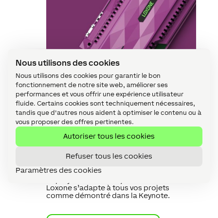
Nous utilisons des cookies
Nous utilisons des cookies pour garantir le bon
Keynote Loxone :
fonctionnement de notre site web, améliorer ses
l’Audioserver est la
performances et vous offrir une expérience utilisateur
fluide. Certains cookies sont techniquement nécessaires,
révolution musicale
tandis que d'autres nous aident à optimiser le contenu ou à
dans le secteur du
vous proposer des offres pertinentes.
bâtiment
Autoriser tous les cookies
Refuser tous les cookies
L’
Audioserver
combine un grande
puissance de calcul et 4 sorties amplifiées
Paramètres des cookies
dans un minimum d’espace. Flexible et
déployable à souhait, le serveur audio
Loxone s’adapte à tous vos projets
comme démontré dans la Keynote.