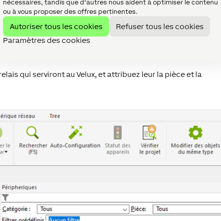
nécessaires, tandis que d'autres nous aident à optimiser le contenu
ou à vous proposer des offres pertinentes.
aux d’entrée (étiquetés de A à E) sont liés aux 5 appareils/grou
Autoriser tous les cookies
Refuser tous les cookies
image ci-dessus montre le câblage correct de l’entrée A. Répé
s supplémentaires si nécessaire.
Paramètres des cookies
is qui serviront au Velux, et attribuez leur la pièce et la