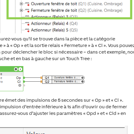
urez-vous qu’il se trouve dans la pièce et la catégorie
 » à « Op » et la sortie relais « Fermeture » à « Cl ». Vous pouve
 pour déclencher le bloc si nécessaire – dans cet exemple, no
auche et en bas à gauche sur un Touch Tree :
tre émet des impulsions de 5 secondes sur « Op » et « Cl ».
mpulsion d’entrée inférieure à 1s afin d’ouvrir ou de fermer
ssurez-vous d’ajuster les paramètres « Opd » et « Cld » en