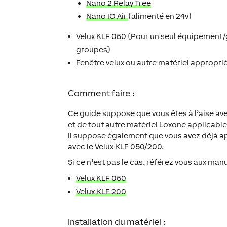
Nano 2 Relay Tree
Nano IO Air
(alimenté en 24v)
Velux KLF 050 (Pour un seul équipement/g
groupes)
Fenêtre velux ou autre matériel appropri
Comment faire :
Ce guide suppose que vous êtes à l’aise avec
et de tout autre matériel Loxone applicable
Il suppose également que vous avez déjà ap
avec le Velux KLF 050/200.
Si ce n’est pas le cas, référez vous aux m
Velux KLF 050
Velux KLF 200
Installation du matériel :