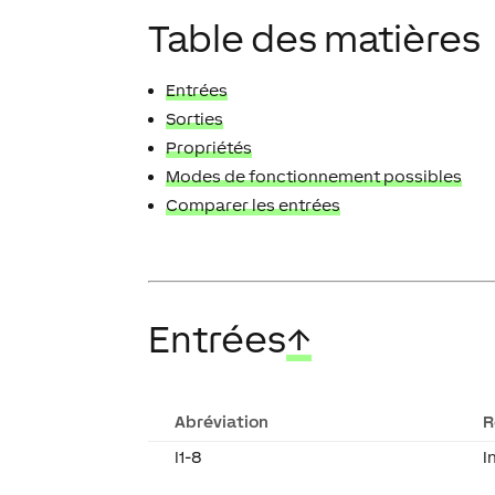
Table des matières
Entrées
Sorties
Propriétés
Modes de fonctionnement possibles
Comparer les entrées
Entrées
↑
Abréviation
R
I1-8
I