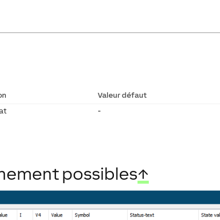
on
Valeur défaut
at
-
nement possibles
↑