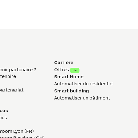
Carrière
ir partenaire ?
Offres
104
tenaire
Smart Home
Automatiser du résidentiel
partenariat
Smart building
Automatiser un bâtiment
nous
ous
wroom Lyon (FR)
owroom Bussigny (CH)