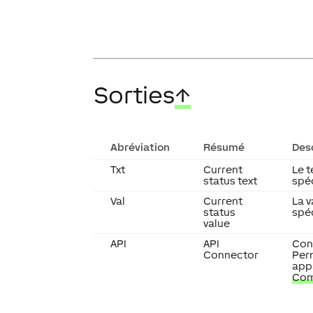
Sorties
↑
Abréviation
Résumé
Des
Txt
Current
Le t
status text
spéc
Val
Current
La v
status
spéc
value
API
API
Conn
Connector
Perm
appa
Com