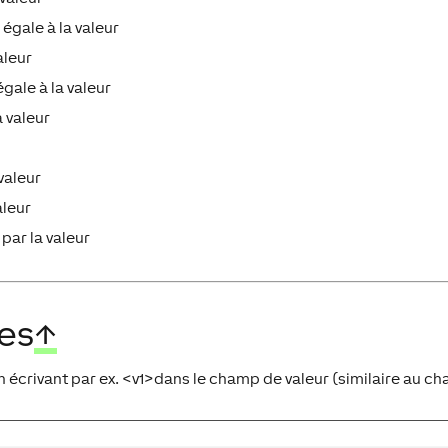
 égale à la valeur
aleur
égale à la valeur
a valeur
 valeur
aleur
par la valeur
es
↑
 écrivant par ex. <v1>dans le champ de valeur (similaire au c