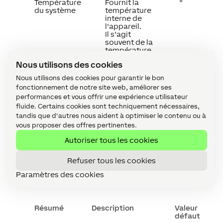
Température
Fournit la
°
du système
température
interne de
l'appareil.
Il s'agit
souvent de la
température
du
Nous utilisons des cookies
processeur
ou d'un autre
Nous utilisons des cookies pour garantir le bon
emplacement
fonctionnement de notre site web, améliorer ses
de l'appareil.
performances et vous offrir une expérience utilisateur
fluide. Certains cookies sont techniquement nécessaires,
tandis que d'autres nous aident à optimiser le contenu ou à
vous proposer des offres pertinentes.
Autoriser tous les cookies
Refuser tous les cookies
Propriétés
↑
Paramètres des cookies
Résumé
Description
Valeur
défaut