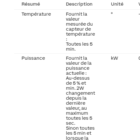
Résumé
Description
Unité
Température
Fournit la
°
valeur
mesurée du
capteur de
température
:
Toutes les 5
min.
Puissance
Fournit la
kW
valeur de la
puissance
actuelle :
Au-dessus
de 5 % et
min. 2W
changement
depuis la
dernière
valeur, au
maximum
toutes les 5
sec.
Sinon toutes
les 5 min et
lorsque la