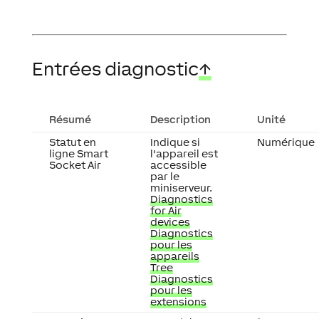
Entrées diagnostic
↑
Résumé
Description
Unité
Statut en
Indique si
Numérique
ligne Smart
l'appareil est
Socket Air
accessible
par le
miniserveur.
Diagnostics
for Air
devices
Diagnostics
pour les
appareils
Tree
Diagnostics
pour les
extensions