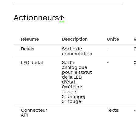
Actionneurs
↑
Résumé
Description
Unité
V
Relais
Sortie de
-
0
commutation
LED d'état
Sortie
-
0
analogique
pour le statut
de la LED
d'état.
0=éteint;
1=vert;
2=orange;
3=rouge
Connecteur
Texte
-
API