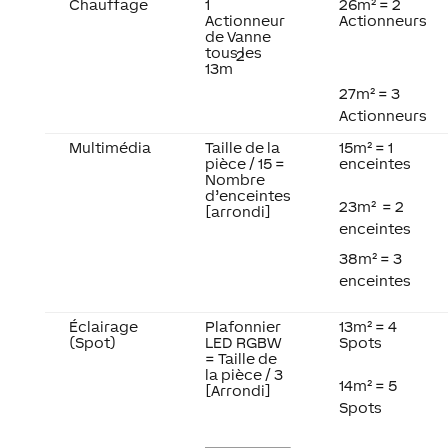
Chauffage
1
26m² = 2
Actionneur
Actionneurs
de Vanne
tous les
2
13m
27m² = 3
Actionneurs
Multimédia
Taille de la
15m² = 1
pièce / 15 =
enceintes
Nombre
d’enceintes
23m² = 2
[arrondi]
enceintes
38m² = 3
enceintes
Éclairage
Plafonnier
13m² = 4
(Spot)
LED RGBW
Spots
= Taille de
la pièce / 3
14m² = 5
[Arrondi]
Spots