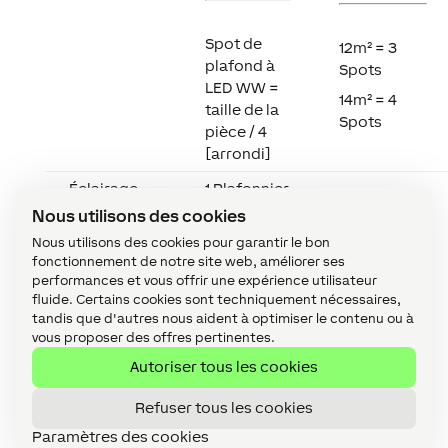
Spot de
12m² = 3
plafond à
Spots
LED WW =
14m² = 4
taille de la
Spots
pièce / 4
[arrondi]
Éclairage
1 Plafonnier
(plafonnier)
tree ou air
Nous utilisons des cookies
pour les
Nous utilisons des cookies pour garantir le bon
pièces de
fonctionnement de notre site web, améliorer ses
passage de
performances et vous offrir une expérience utilisateur
4m² à 15m²
fluide. Certains cookies sont techniquement nécessaires,
tandis que d'autres nous aident à optimiser le contenu ou à
vous proposer des offres pertinentes.
Autoriser tous les cookies
Refuser tous les cookies
4
: C’est ici que vous saisissez le nombre de
Paramètres des cookies
fenêtres/portes externes. Cela est directement