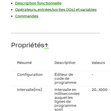
Description fonctionnelle
Opérateurs, entrées/sorties (IOs) et variables
Commandes
Propriétés
↑
Résumé
Description
Valeurs
Configuration
Éditeur de
-
code de
programme
Intervalle[ms]
Intervalle en
20...1000
millisecondes
auquel les
lignes de
programme
sont