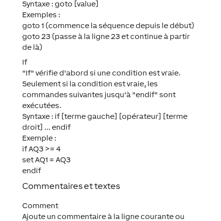
Syntaxe : goto [value]
Exemples :
goto 1 (commence la séquence depuis le début)
goto 23 (passe à la ligne 23 et continue à partir
de là)
If
"If" vérifie d'abord si une condition est vraie.
Seulement si la condition est vraie, les
commandes suivantes jusqu'à "endif" sont
exécutées.
Syntaxe : if [terme gauche] [opérateur] [terme
droit] ... endif
Exemple :
if AQ3 >= 4
set AQ1 = AQ3
endif
Commentaires et textes
Comment
Ajoute un commentaire à la ligne courante ou