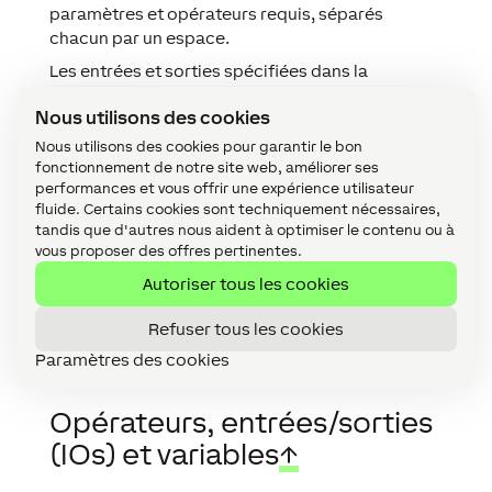
paramètres et opérateurs requis, séparés
chacun par un espace.
Les entrées et sorties spécifiées dans la
bibliothèque du bloc peuvent être définies ou
Nous utilisons des cookies
interrogées.
Si une entrée est connectée à la logique, la
Nous utilisons des cookies pour garantir le bon
dernière valeur définie est valide. Les
fonctionnement de notre site web, améliorer ses
performances et vous offrir une expérience utilisateur
modifications apportées à l'entrée écrasent la
fluide. Certains cookies sont techniquement nécessaires,
valeur définie par une séquence.
tandis que d'autres nous aident à optimiser le contenu ou à
Les commandes prises en charge par le bloc
vous proposer des offres pertinentes.
fonction
Formula
peuvent être utilisées pour
Autoriser tous les cookies
définir et comparer les sorties (par exemple SET
AQ1 = AI2 * 3).
Refuser tous les cookies
Paramètres des cookies
Opérateurs, entrées/sorties
(IOs) et variables
↑