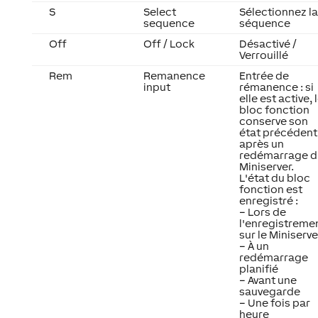
S
Select
Sélectionnez la
sequence
séquence
Off
Off / Lock
Désactivé /
Verrouillé
Rem
Remanence
Entrée de
input
rémanence : si
elle est active, 
bloc fonction
conserve son
état précédent
après un
redémarrage d
Miniserver.
L'état du bloc
fonction est
enregistré :
– Lors de
l'enregistreme
sur le Miniserve
– À un
redémarrage
planifié
– Avant une
sauvegarde
– Une fois par
heure