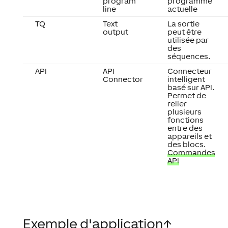
program
programme
line
actuelle
TQ
Text
La sortie
output
peut être
utilisée par
des
séquences.
API
API
Connecteur
Connector
intelligent
basé sur API.
Permet de
relier
plusieurs
fonctions
entre des
appareils et
des blocs.
Commandes
API
Exemple d'application
↑