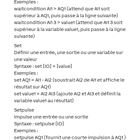
Exemples :
waitcondition AI1 > AQ1 (attend que AI1 soit
supérieur à AQ1, puis passe à la ligne suivante)
waitcondition AI1 3 > value1 (attend que AI1 3 soit
supérieur à la variable value1, puis passe à la ligne
suivante)
Set
Définir une entrée, une sortie ou une variable sur
une valeur
Syntaxe : set [IO] = [value]
Exemples :
set AQ1 = AI1 - AI2 (soustrait AI2 de AI1 et affiche le
résultat sur AQ1)
set value1 = AI2 AI3 (ajoute AI2 et AI3 et définit la
variable value1 au résultat)
Setpulse
Impulse une entrée ou une sortie
Syntaxe : setpulse [IO]
Exemples :
setpulse AQ1 (fournit une courte impulsion à AQ1 )