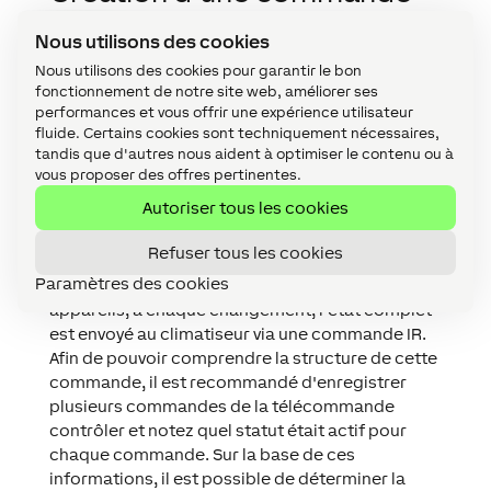
IR
↑
Nous utilisons des cookies
Pour créer une commande IR pour une
Nous utilisons des cookies pour garantir le bon
fonctionnement de notre site web, améliorer ses
télécommande, il est nécessaire de connaître sa
performances et vous offrir une expérience utilisateur
structure de commande. Vous pouvez obtenir la
fluide. Certains cookies sont techniquement nécessaires,
structure soit directement auprès du fabricant
tandis que d'autres nous aident à optimiser le contenu ou à
de l'appareil, soit en analysant les commandes
vous proposer des offres pertinentes.
transmises.
Autoriser tous les cookies
Dans la plupart des cas, le contrôle IR lui-même
est requis pour les climatiseurs. Ces
Refuser tous les cookies
télécommandes ont souvent un écran qui
Paramètres des cookies
indique l'état actuel du climatiseur. Sur ces
appareils, à chaque changement, l'état complet
est envoyé au climatiseur via une commande IR.
Afin de pouvoir comprendre la structure de cette
commande, il est recommandé d'enregistrer
plusieurs commandes de la télécommande
contrôler et notez quel statut était actif pour
chaque commande. Sur la base de ces
informations, il est possible de déterminer la