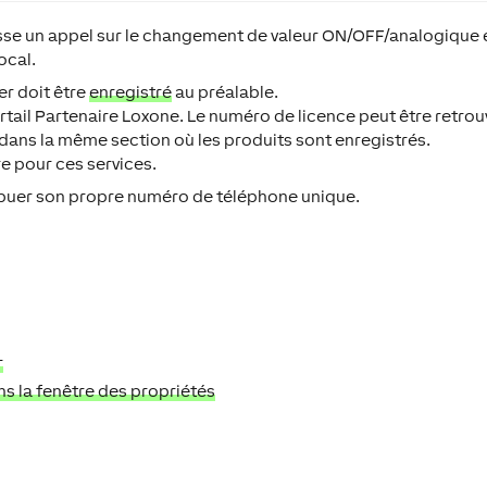
passe un appel sur le changement de valeur ON/OFF/analogique et
ocal.
er doit être
enregistré
au préalable.
ortail Partenaire Loxone. Le numéro de licence peut être retro
, dans la même section où les produits sont enregistrés.
e pour ces services.
ribuer son propre numéro de téléphone unique.
r
ans la fenêtre des propriétés