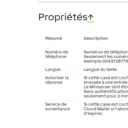
Propriétés
↑
Résumé
Description
Numéro de
Numéros de téléphon
téléphone
Seulement les numéro
exemple 004372877
Langue
Langue du texte
Autoriser la
Si cette case est coch
réponse
envoyée à une entrée 
Le Miniserver doit êtr
Sans authentification
seulement pour 2 minu
Service de
Si cette case est coch
surveillance
Cloud Mailer si l'abo
d'expirer.