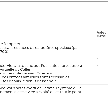
Valeu
défau
e à appeler
-
s, sans espaces ou caractères spéciaux (par
0700)
-
ée, Alors la touche que l'utilisateur presse sera
-
virtuelle du Caller
e accessible depuis l'Extérieur.
, ces entrées virtuelles sont accessibles
tes depuis le début de l'appel !
ée, vous serez averti via l'état du système ou le
-
nnement à ce service a expiré ou est sur le point