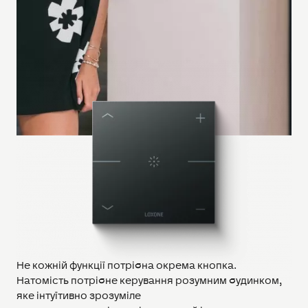
Не кожній функції потрібна окрема кнопка.
Натомість потрібне керування розумним будинком,
яке інтуїтивно зрозуміле