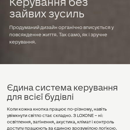
Керування без
зайвих зусиль
Продуманий дизайн органічно вписується у
повсякденне життя. Так само, як і зручне
керування.
Єдина система керування
для всієї будівлі
Коли кожна кнопка працює по-різному, навіть
увімкнути світло стає складно. З LOXONE – ні:
освітлення, затінення, акустика, клімат і контроль
доступу працюють за єдиною зрозумілою логікою.