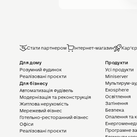
Стати партнером
Інтернет-магазин
Кар'є
Для дому
Продукти
Розумний будинок
Усі продукти
Реалізовані проєкти
Miniserver
Мультирум-ау
Для бізнесу
Exosphere
Автоматизація будівель
Освітлення
Модернізація та реконструкція
Затінення
Житлова нерухомість
Безпека
Мережевий бізнес
Опалення та 
Готельно-ресторанний бізнес
Енергоменед
Офіси
Програмне з
Реалізовані проєкти
Елементи кер