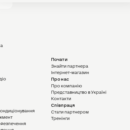
ра
Почати
Знайти партнера
Інтернет-магазин
діо
Про нас
Про компанію
Представництво в Україні
Контакти
Співпраця
кондиціонування
Стати партнером
жмент
Тренінги
абезпечення
ування