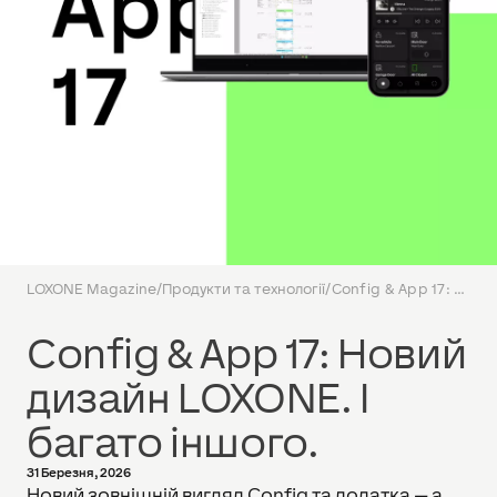
LOXONE Magazine
/
Продукти та технології
/
Config & App 17: Новий дизайн LOXONE. І багато іншого.
Config & App 17: Новий
дизайн LOXONE. І
багато іншого.
31 Березня, 2026
Новий зовнішній вигляд Config та додатка — а