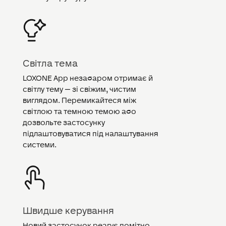
Світла тема
LOXONE App незабаром отримає й
світлу тему — зі свіжим, чистим
виглядом. Перемикайтеся між
світлою та темною темою або
дозвольте застосунку
підлаштовуватися під налаштування
системи.
Швидше керування
Новий застосунок реагує помітно