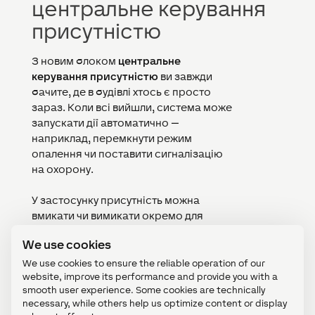
центральне керування
присутністю
З новим блоком
центральне
керування присутністю
ви завжди
бачите, де в будівлі хтось є просто
зараз. Коли всі вийшли, система може
запускати дії автоматично —
наприклад, перемкнути режим
опалення чи поставити сигналізацію
на охорону.
У застосунку присутність можна
вмикати чи вимикати окремо для
кожної кімнати — зокрема за
We use cookies
таймером на визначений час.
We use cookies to ensure the reliable operation of our
website, improve its performance and provide you with a
smooth user experience. Some cookies are technically
necessary, while others help us optimize content or display