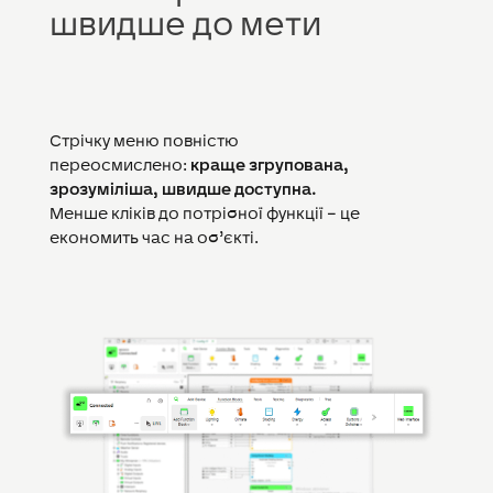
швидше до мети
Стрічку меню повністю
переосмислено:
краще згрупована,
зрозуміліша, швидше доступна.
Менше кліків до потрібної функції – це
економить час на об’єкті.