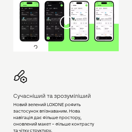
Сучасніший та зрозуміліший
Новий зелений LOXONE робить
застосунок впізнаваним. Нова
навігація дає більше простору,
оновлений макет – більше контрасту
та чітку структуру.