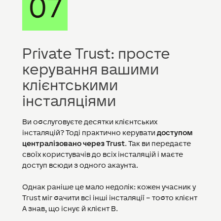
Private Trust: просте
керування вашими
клієнтськими
інсталяціями
Ви обслуговуєте десятки клієнтських
інсталяцій? Тоді практично керувати
доступом
централізовано через Trust
. Так ви передаєте
своїх користувачів до всіх інсталяцій і маєте
доступ всюди з одного акаунта.
Однак раніше це мало недолік: кожен учасник у
Trust міг бачити всі інші інсталяції – тобто клієнт
A знав, що існує й клієнт B.