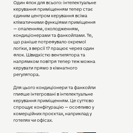
Один блок для всього: інтелектуальне
керування приміщенням тепер стає
єдиним центром керування всіма
кліматичними функціями приміщення
— опаленням, охолодженням,
кондиціонерами та фанкойлами. Те,
що раніше потребувало окремої
логіки, з версії 17 працює через один
блок. Швидкістю вентилятора та
напрямком повітря тепер теж можна
керувати прямо з кімнатного
регулятора.
Для цього кондиціонери та фанкойли
глибше інтегровані в інтелектуальне
керування приміщенням. Це суттєво
спрощує конфігурацію — особливо у
комерційних проєктах, наприклад у
готелях чи офісах.