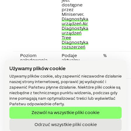
jest
dostępne
przez
Miniserver.
Diagnostyka
urządzeń Air
Diagnostyka
urządzeń
Tree
Diagnostyka
rozszerzeń
Poziom
Podaje
%
naładowania
aktualny
baterii
poziom
Używamy plików cookie
naładowania
baterii.
Używamy plików cookie, aby zapewnić niezawodne działanie
naszej strony internetowej, poprawić jej wydajność i
Niski poziom
Wskazuje
-
naładowania
niski poziom
zapewnić Państwu płynne działanie. Niektóre pliki cookie są
baterii
baterii,
niezbędne z technicznego punktu widzenia, podczas gdy
bateria
inne pomagają nam optymalizować treści lub wyświetlać
wymaga
Państwu odpowiednie oferty.
wymiany.
Zezwól na wszystkie pliki cookie
Odrzuć wszystkie pliki cookie