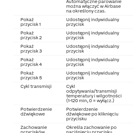
Automatyczne parowanie
można włączyć w Airbase
na określony czas.
Pokaż
Udostępnij indywidualny
przycisk 1
przycisk
Pokaż
Udostępnij indywidualny
przycisk 2
przycisk
Pokaż
Udostępnij indywidualny
przycisk 3
przycisk
Pokaż
Udostępnij indywidualny
przycisk 4
przycisk
Pokaż
Udostępnij indywidualny
przycisk 5
przycisk
Cykl transmisji
Cykl
odpytywania/transmisji
temperatury i wilgotności
(1-120 min, 0 = wyłącz.)
Potwierdzenie
Potwierdzenie
dźwiękowe
dźwiękowe po kliknięciu
przycisku
Zachowanie
Określa zachowanie po
przycisków
naciśnięciu przycisku.