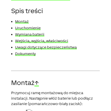
Spis treści
Montaż
Uruchomienie
Wymiana baterii
Wejścia, wyjścia, właściwości
Uwagi dotyczące bezpieczeństwa
Dokumenty
Montaż
↑
Przymocuj ramę montażową do miejsca
instalacji. Następnie włóż baterie lub podłącz
zasilanie (pomarańczowo-biały zacisk):