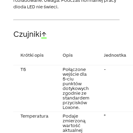
rozładowane. Uwaga: Podczas normalnej pracy
dioda LED nie świeci.
Czujniki
↑
Krótki opis
Opis
Jednostka
T5
Połączone
-
wejście dla
5-ciu
punktów
dotykowych
zgodnie ze
standardem
przycisków
Loxone.
Temperatura
Podaje
°
zmierzoną
wartość
aktualnej