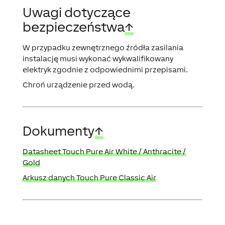
Uwagi dotyczące
bezpieczeństwa
↑
W przypadku zewnętrznego źródła zasilania
instalację musi wykonać wykwalifikowany
elektryk zgodnie z odpowiednimi przepisami.
Chroń urządzenie przed wodą.
Dokumenty
↑
Datasheet Touch Pure Air White /
Anthracite /
Gold
Arkusz danych Touch Pure Classic Air