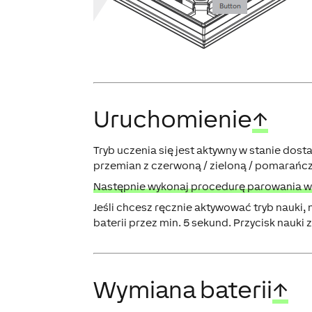
Uruchomienie
↑
Tryb uczenia się jest aktywny w stanie dost
przemian z czerwoną / zieloną / pomarańc
Następnie wykonaj procedurę parowania w in
Jeśli chcesz ręcznie aktywować tryb nauki, 
baterii przez min. 5 sekund. Przycisk nauki z
Wymiana baterii
↑