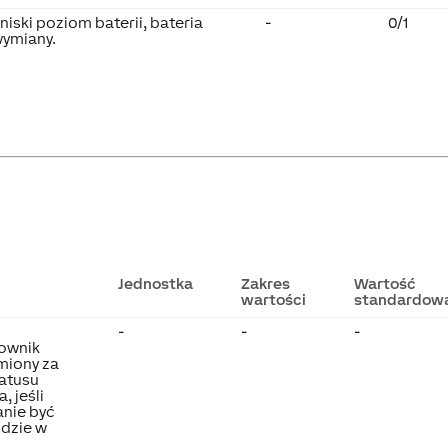
niski poziom baterii, bateria
-
0/1
ymiany.
Jednostka
Zakres
Wartość
wartości
standardow
-
-
-
kownik
miony za
atusu
, jeśli
anie być
jdzie w