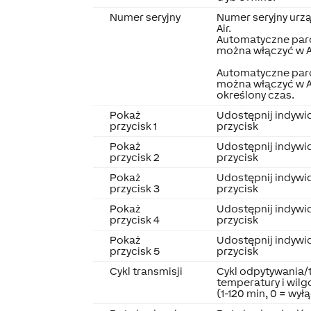
Numer seryjny
Numer seryjny urz
Air.
Automatyczne par
można włączyć w A
Automatyczne par
można włączyć w A
określony czas.
Pokaż
Udostępnij indywi
przycisk 1
przycisk
Pokaż
Udostępnij indywi
przycisk 2
przycisk
Pokaż
Udostępnij indywi
przycisk 3
przycisk
Pokaż
Udostępnij indywi
przycisk 4
przycisk
Pokaż
Udostępnij indywi
przycisk 5
przycisk
Cykl transmisji
Cykl odpytywania/
temperatury i wilg
(1-120 min, 0 = wyłą