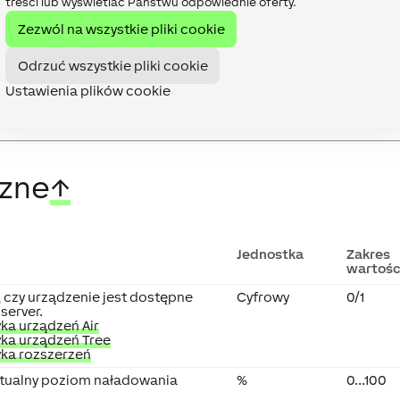
treści lub wyświetlać Państwu odpowiednie oferty.
rtość aktualnej wilgotności
%
∞
Zezwól na wszystkie pliki cookie
Odrzuć wszystkie pliki cookie
Ustawienia plików cookie
czne
↑
Jednostka
Zakres
wartośc
 czy urządzenie jest dostępne
Cyfrowy
0/1
server.
ka urządzeń Air
ka urządzeń Tree
ka rozszerzeń
tualny poziom naładowania
%
0...100