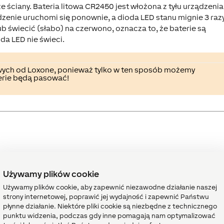
e ściany. Bateria litowa CR2450 jest włożona z tyłu urządzenia
dzenie uruchomi się ponownie, a dioda LED stanu mignie 3 raz
lub świecić (słabo) na czerwono, oznacza to, że baterie są
a LED nie świeci.
towych od Loxone, ponieważ tylko w ten sposób możemy
erie będą pasować!
Używamy plików cookie
Jednostka
Zakres
wartośc
Używamy plików cookie, aby zapewnić niezawodne działanie naszej
strony internetowej, poprawić jej wydajność i zapewnić Państwu
dla 5-ciu punktów dotykowych
-
∞
dem przycisków Loxone.
płynne działanie. Niektóre pliki cookie są niezbędne z technicznego
punktu widzenia, podczas gdy inne pomagają nam optymalizować
artość aktualnej temperatury
°
∞