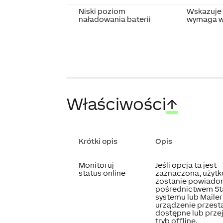
Niski poziom
Wskazuje 
naładowania baterii
wymaga w
Właściwości
↑
Krótki opis
Opis
Monitoruj
Jeśli opcja ta jest
status online
zaznaczona, użyt
zostanie powiado
pośrednictwem St
systemu lub Mailera
urządzenie przest
dostępne lub prze
tryb offline.