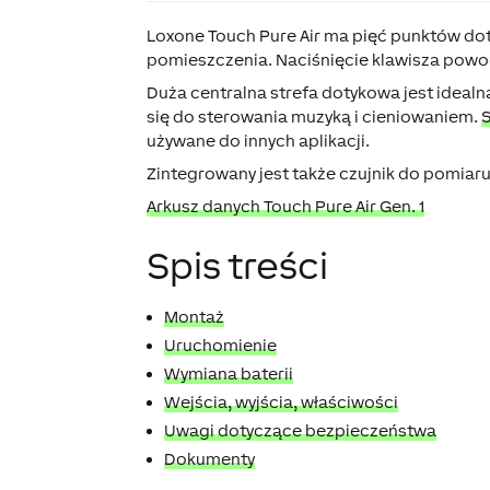
Loxone Touch Pure Air ma pięć punktów dot
pomieszczenia. Naciśnięcie klawisza powod
Duża centralna strefa dotykowa jest ideal
się do sterowania muzyką i cieniowaniem.
używane do innych aplikacji.
Zintegrowany jest także czujnik do pomiaru
Arkusz danych Touch Pure Air Gen. 1
Spis treści
Montaż
Uruchomienie
Wymiana baterii
Wejścia, wyjścia, właściwości
Uwagi dotyczące bezpieczeństwa
Dokumenty