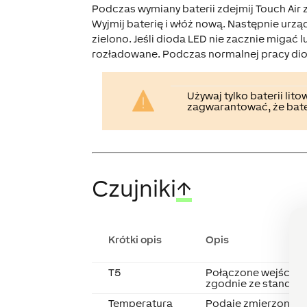
Podczas wymiany baterii zdejmij Touch Air z
Wyjmij baterię i włóż nową. Następnie urzą
zielono. Jeśli dioda LED nie zacznie migać 
rozładowane. Podczas normalnej pracy diod
Używaj tylko baterii li
zagwarantować, że bat
Czujniki
↑
Krótki opis
Opis
T5
Połączone wejście 
zgodnie ze standar
Temperatura
Podaje zmierzoną w