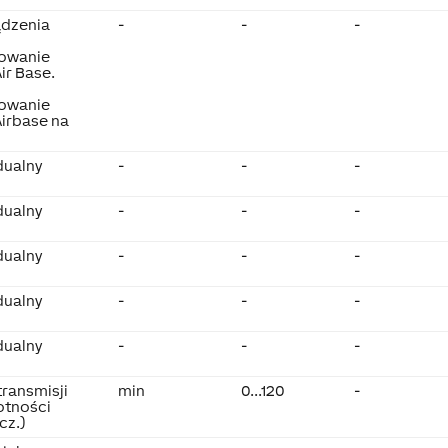
ądzenia
-
-
-
owanie
ir Base.
owanie
irbase na
dualny
-
-
-
dualny
-
-
-
dualny
-
-
-
dualny
-
-
-
dualny
-
-
-
transmisji
min
0...120
-
otności
cz.)