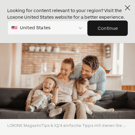
Looking for content relevant to your region? Visit the
Loxone United States website for a better experience.
United States
Continue
LOXONE Magazin
/
Tips & IQ
/
4 einfache Tipps mit denen Sie 500€ Strom sparen