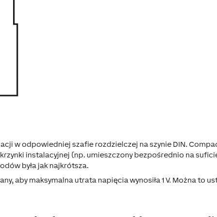
cji w odpowiedniej szafie rozdzielczej na szynie DIN. Compa
rzynki instalacyjnej (np. umieszczony bezpośrednio na sufici
wodów była jak najkrótsza.
ny, aby maksymalna utrata napięcia wynosiła 1 V. Można to ust