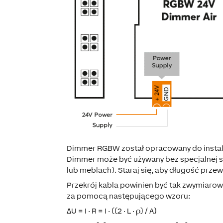
Dimmer RGBW został opracowany do instala
Dimmer może być używany bez specjalnej sk
lub meblach). Staraj się, aby długość prze
Przekrój kabla powinien być tak zwymiarowa
za pomocą następującego wzoru:
ΔU = I · R = I · ((2 · L · ρ) / A)