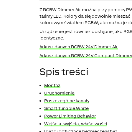
Z RGBW Dimmer Air można przy pomocy PWM p
taśmy LED. Kolory da się dowolnie mieszać i
kolorowym światłem RGBW, ale można je rów
Urządzenie jest również dostępne jako R
identyczne.
Arkusz danych RGBW 24V Dimmer Air
Arkusz danych RGBW 24V Compact Dimmer 
Spis treści
Montaż
Uruchomienie
Poszczególne kanały
Smart Tunable White
Power Limiting Behavior
Wejścia, wyjścia, właściwości
Uwagi dotyczące bezpieczeństwa