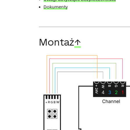
Dokumenty
Montaż
↑