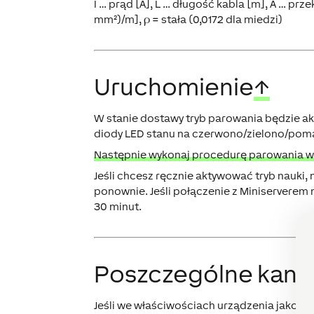
I … prąd [A], L … długość kabla [m], A … prz
mm²)/m], ρ = stała (0,0172 dla miedzi)
Uruchomienie
↑
W stanie dostawy tryb parowania będzie ak
diody LED stanu na czerwono/zielono/po
Następnie wykonaj procedurę parowania w in
Jeśli chcesz ręcznie aktywować tryb nauki,
ponownie. Jeśli połączenie z Miniserverem n
30 minut.
Poszczególne kana
Jeśli we właściwościach urządzenia jako typ