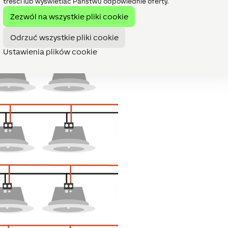
treści lub wyświetlać Państwu odpowiednie oferty.
Zezwól na wszystkie pliki cookie
zielony, wyjście 3 - kanał niebieski, wyjście 4 - kanał biały
Odrzuć wszystkie pliki cookie
Ustawienia plików cookie