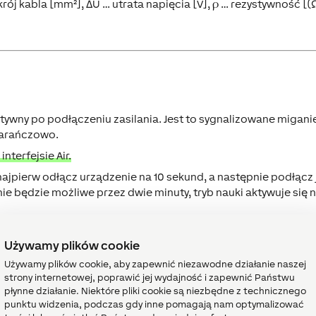
ekrój kabla [mm²], ΔU … utrata napięcia [V], ρ … rezystywność [(
tywny po podłączeniu zasilania. Jest to sygnalizowane migan
marańczowo.
terfejsie Air.
 najpierw odłącz urządzenie na 10 sekund, a następnie podłącz 
ie będzie możliwe przez dwie minuty, tryb nauki aktywuje się 
Używamy plików cookie
Używamy plików cookie, aby zapewnić niezawodne działanie naszej
ły
↑
strony internetowej, poprawić jej wydajność i zapewnić Państwu
płynne działanie. Niektóre pliki cookie są niezbędne z technicznego
punktu widzenia, podczas gdy inne pomagają nam optymalizować
 siłownika wybrany jest „pojedynczy kanał”, przypisanie kanał