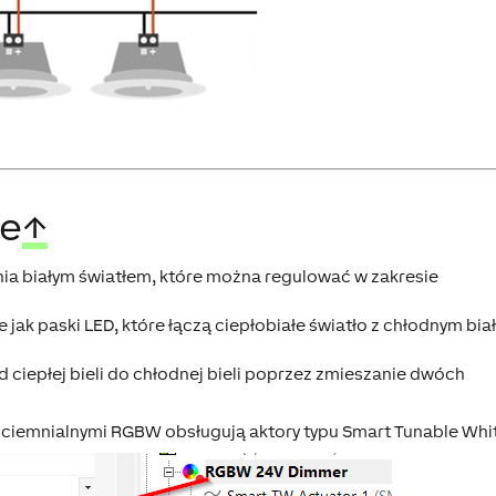
te
↑
nia białym światłem, które można regulować w zakresie
e jak paski LED, które łączą ciepłobiałe światło z chłodnym bia
iepłej bieli do chłodnej bieli poprzez zmieszanie dwóch
ściemnialnymi RGBW obsługują aktory typu Smart Tunable Whi