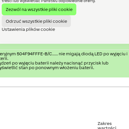
treści lub wyświetlać Państwu odpowiednie oferty.
Zezwól na wszystkie pliki cookie
Odrzuć wszystkie pliki cookie
Ustawienia plików cookie
rię. Włóż nową baterię litową CR2032 i upewnij się, że jest
rawidłowo.
ryjnym 504F94FFFE-B/C..... nie migają diodą LED po wyjęciu i
rii.
dzeń po wyjęciu baterii należy nacisnąć przycisk lub
yświetlić stan po ponownym włożeniu baterii.
Zakres
wartości