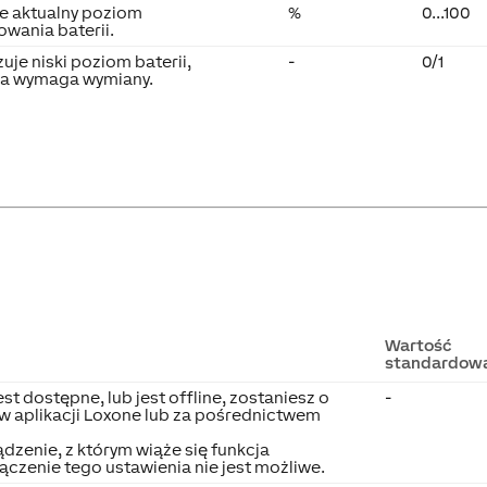
e aktualny poziom
%
0...100
owania baterii.
uje niski poziom baterii,
-
0/1
ia wymaga wymiany.
Wartość
standardow
jest dostępne, lub jest offline, zostaniesz o
-
 aplikacji Loxone lub za pośrednictwem
ądzenie, z którym wiąże się funkcja
czenie tego ustawienia nie jest możliwe.