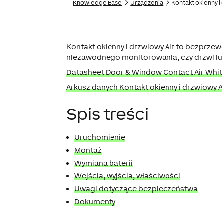
Knowledge Base
Urządzenia
Kontakt okienny i
Kontakt okienny i drzwiowy Air to bezprze
niezawodnego monitorowania, czy drzwi lu
Datasheet Door & Window Contact Air Whit
Arkusz danych Kontakt okienny i drzwiowy A
Spis treści
Uruchomienie
Montaż
Wymiana baterii
Wejścia, wyjścia, właściwości
Uwagi dotyczące bezpieczeństwa
Dokumenty