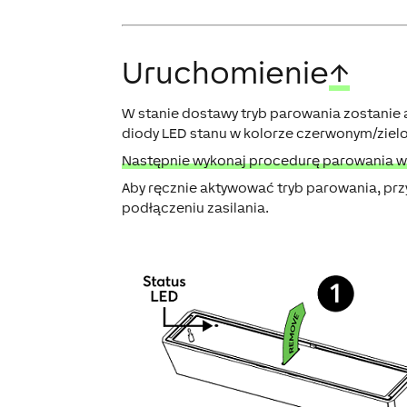
Uruchomienie
↑
W stanie dostawy tryb parowania zostanie 
diody LED stanu w kolorze czerwonym/zi
Następnie wykonaj procedurę parowania w in
Aby ręcznie aktywować tryb parowania, prz
podłączeniu zasilania.