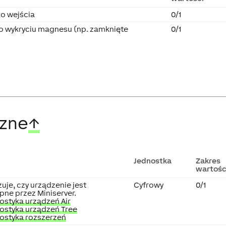
ko wejścia
0/1
po wykryciu magnesu (np. zamknięte
0/1
czne
↑
Jednostka
Zakres
wartośc
uje, czy urządzenie jest
Cyfrowy
0/1
pne przez Miniserver.
ostyka urządzeń Air
ostyka urządzeń Tree
ostyka rozszerzeń