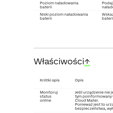
Poziom naładowania
Podaj
baterii
naład
Niski poziom naładowania
Wskaz
baterii
bater
Właściwości
↑
Krótki opis
Opis
Monitoruj
Jeśli urządzenie nie 
status
tym poinformowany w
online
Cloud Mailer.
Ponieważ jest to urz
bezpieczeństwa, wyłą