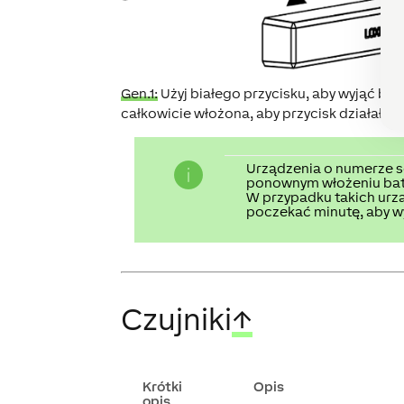
Gen.1:
Użyj białego przycisku, aby wyjąć bate
całkowicie włożona, aby przycisk działał p
Urządzenia o numerze se
ponownym włożeniu bate
W przypadku takich urzą
poczekać minutę, aby w
Czujniki
↑
Krótki
Opis
opis