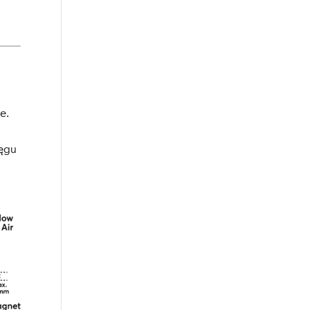
e.
ięgu