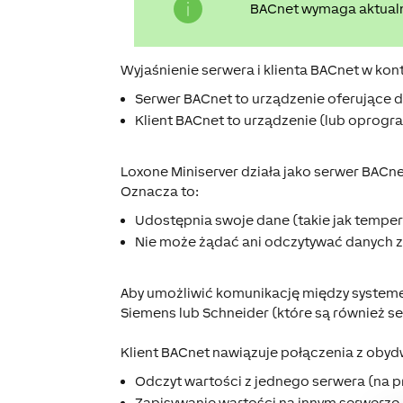
BACnet wymaga aktualne
Wyjaśnienie serwera i klienta BACnet w kon
Serwer BACnet to urządzenie oferujące da
Klient BACnet to urządzenie (lub oprogr
Loxone Miniserver działa jako serwer BACne
Oznacza to:
Udostępnia swoje dane (takie jak temperat
Nie może żądać ani odczytywać danych z
Aby umożliwić komunikację między systeme
Siemens lub Schneider (które są również se
Klient BACnet nawiązuje połączenia z oby
Odczyt wartości z jednego serwera (na p
Zapisywanie wartości na innym serwerze 