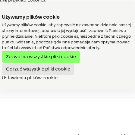
Używamy plików cookie
cą na komputerze PC lub dedykowanym urządzeniu bramy.
Używamy plików cookie, aby zapewnić niezawodne działanie naszej
strony internetowej, poprawić jej wydajność i zapewnić Państwu
płynne działanie. Niektóre pliki cookie są niezbędne z technicznego
iowe” w zakładce "Peryferia", następnie "Dodaj urządzenie
punktu widzenia, podczas gdy inne pomagają nam optymalizować
ybko dodać tę opcję, klikając klawisz F5 i wyszukując "BACnet
treści lub wyświetlać Państwu odpowiednie oferty.
Zezwól na wszystkie pliki cookie
Odrzuć wszystkie pliki cookie
Ustawienia plików cookie