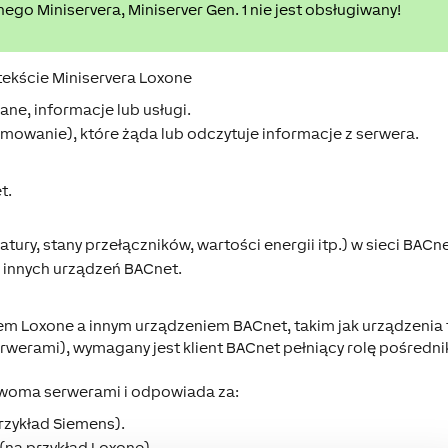
go Miniservera, Miniserver Gen. 1 nie jest obsługiwany!
tekście Miniservera Loxone
ne, informacje lub usługi.
amowanie), które żąda lub odczytuje informacje z serwera.
t.
ury, stany przełączników, wartości energii itp.) w sieci BACne
 innych urządzeń BACnet.
m Loxone a innym urządzeniem BACnet, takim jak urządzenia 
rwerami), wymagany jest klient BACnet pełniący rolę pośredni
dwoma serwerami i odpowiada za:
rzykład Siemens).
(na przykład Loxone).