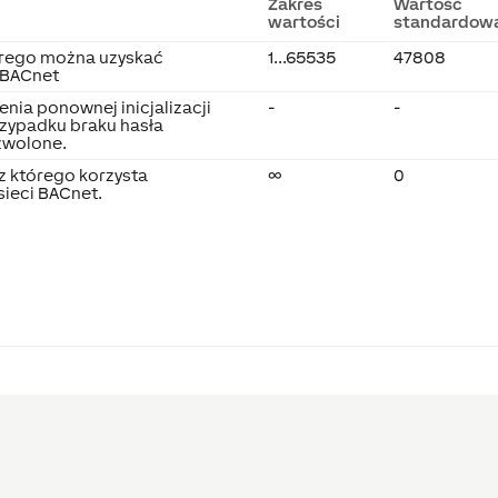
Zakres
Wartość
wartości
standardow
órego można uzyskać
1...65535
47808
 BACnet
nia ponownej inicjalizacji
-
-
zypadku braku hasła
zwolone.
z którego korzysta
∞
0
sieci BACnet.