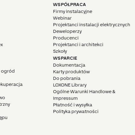
WSPÓŁPRACA
Firmy instalacyjne
Webinar
Projektanci instalacji elektrycznych
Deweloperzy
Producenci
ex
Projektanci i architekci
Szkoły
WSPARCIE
Dokumentacja
i ogród
Karty produktów
Do pobrania
rekuperacja
LOXONE Library
Ogólne Warunki Handlowe &
wo
Impressum
trzny
Płatność i wysyłka
Polityka prywatności
tępu