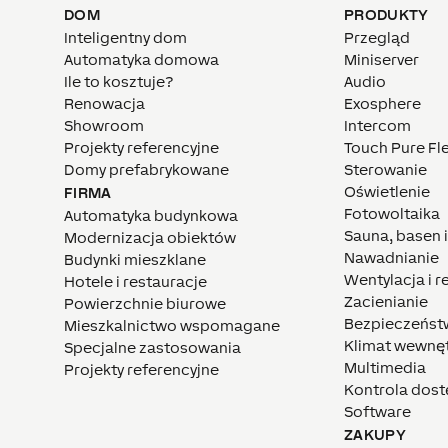
DOM
PRODUKTY
Inteligentny dom
Przegląd
Automatyka domowa
Miniserver
Ile to kosztuje?
Audio
Renowacja
Exosphere
Showroom
Intercom
Projekty referencyjne
Touch Pure Fl
Domy prefabrykowane
Sterowanie
Oświetlenie
FIRMA
Fotowoltaika
Automatyka budynkowa
Sauna, basen 
Modernizacja obiektów
Nawadnianie
Budynki mieszklane
Wentylacja i 
Hotele i restauracje
Zacienianie
Powierzchnie biurowe
Bezpieczeńst
Mieszkalnictwo wspomagane
Klimat wewnę
Specjalne zastosowania
Multimedia
Projekty referencyjne
Kontrola dos
Software
ZAKUPY