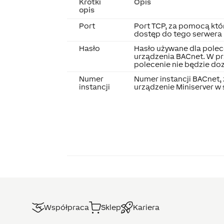
Krótki
Opis
opis
Port
Port TCP, za pomocą kt
dostęp do tego serwera
Hasło
Hasło używane dla polece
urządzenia BACnet. W pr
polecenie nie będzie do
Numer
Numer instancji BACnet, 
instancji
urządzenie Miniserver w 
Współpraca
Sklep
Kariera