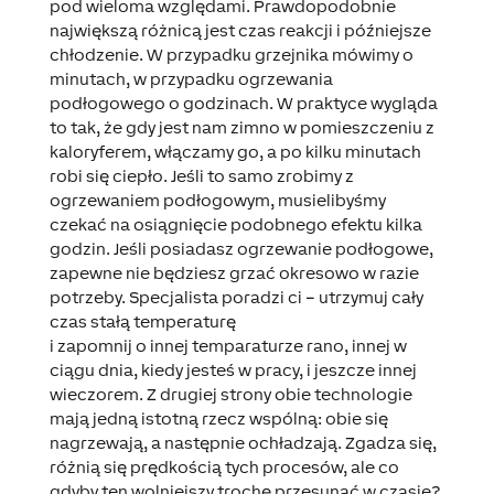
pod wieloma względami. Prawdopodobnie
największą różnicą jest czas reakcji i późniejsze
chłodzenie. W przypadku grzejnika mówimy o
minutach, w przypadku ogrzewania
podłogowego o godzinach. W praktyce wygląda
to tak, że gdy jest nam zimno w pomieszczeniu z
kaloryferem, włączamy go, a po kilku minutach
robi się ciepło. Jeśli to samo zrobimy z
ogrzewaniem podłogowym, musielibyśmy
czekać na osiągnięcie podobnego efektu kilka
godzin. Jeśli posiadasz ogrzewanie podłogowe,
zapewne nie będziesz grzać okresowo w razie
potrzeby. Specjalista poradzi ci – utrzymuj cały
czas stałą temperaturę
i zapomnij o innej temparaturze rano, innej w
ciągu dnia, kiedy jesteś w pracy, i jeszcze innej
wieczorem. Z drugiej strony obie technologie
mają jedną istotną rzecz wspólną: obie się
nagrzewają, a następnie ochładzają. Zgadza się,
różnią się prędkością tych procesów, ale co
gdyby ten wolniejszy trochę przesunąć w czasie?