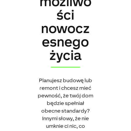
możliwo
ści
nowocz
esnego
życia
Planujesz budowę lub
remont i chcesz mieć
pewność, że twój dom
będzie spełniał
obecne standardy?
Innymi słowy, że nie
umknie ci nic, co