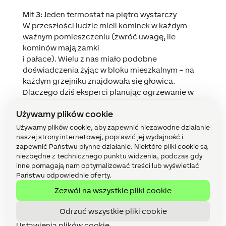
Mit 3: Jeden termostat na piętro wystarczy
W przeszłości ludzie mieli kominek w każdym
ważnym pomieszczeniu (zwróć uwagę, ile
kominów mają zamki
i pałace). Wielu z nas miało podobne
doświadczenia żyjąc w bloku mieszkalnym – na
każdym grzejniku znajdowała się głowica.
Dlaczego dziś eksperci planując ogrzewanie w
domu stawiają na scentralizowane sterowanie
Używamy plików cookie
ogrzewaniem (i powiązaną z tym nieustanną
regulację zaworów) – najlepiej z jednym
Używamy plików cookie, aby zapewnić niezawodne działanie
termostatem na piętro? Problem stanowi już
naszej strony internetowej, poprawić jej wydajność i
zapewnić Państwu płynne działanie. Niektóre pliki cookie są
samo umieszczenie termostatu. Czy należy go
niezbędne z technicznego punktu widzenia, podczas gdy
umieścić w najzimniejszym pomieszczeniu,
inne pomagają nam optymalizować treści lub wyświetlać
najcieplejszym czy w takim, w którym panuje
Państwu odpowiednie oferty.
umiarkowana temperatura? W konsekwencji
Zezwól na wszystkie pliki cookie
często napotykasz wyżej wspomniane różnice
temperatur, które w tym przypadku są dość
Odrzuć wszystkie pliki cookie
logiczne… Kąpać będziesz się w 21 stopniach i
Ustawienia plików cookie
spać również.