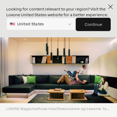
Looking for content relevant to your region? Visit the
Loxone United States website for a better experience.
United States
Continue
LOXONE Magazine
/
Know How
/
Nowoczesne ogrzewanie: fakty i mity