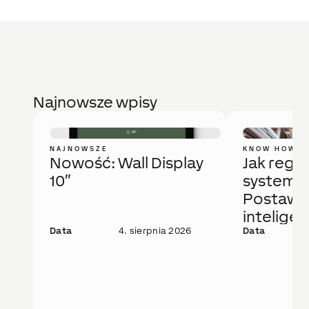
Najnowsze wpisy
NAJNOWSZE
KNOW HOW
Nowość: Wall Display
Jak regu
10″
system 
Postaw 
intelige
Data
4. sierpnia 2026
rozwiąza
Data