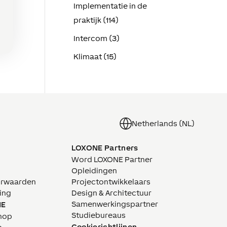
Implementatie in de
praktijk (114)
Intercom (3)
Klimaat (15)
Netherlands (NL)
LOXONE Partners
Word LOXONE Partner
Opleidingen
orwaarden
Projectontwikkelaars
ing
Design & Architectuur
Samenwerkingspartner
NE
Studiebureaus
hop
Cookierichtlijnen