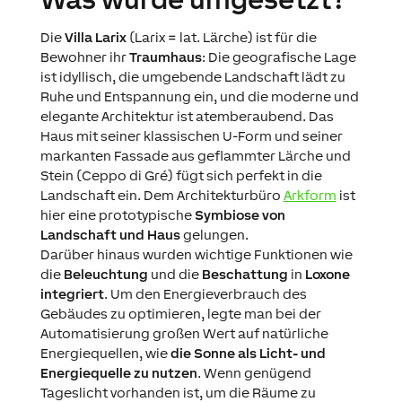
Die
Villa Larix
(Larix = lat. Lärche) ist für die
Bewohner ihr
Traumhaus
: Die geografische Lage
ist idyllisch, die umgebende Landschaft lädt zu
Ruhe und Entspannung ein, und die moderne und
elegante Architektur ist atemberaubend. Das
Haus mit seiner klassischen U-Form und seiner
markanten Fassade aus geflammter Lärche und
Stein (Ceppo di Gré) fügt sich perfekt in die
Landschaft ein. Dem Architekturbüro
Arkform
ist
hier eine prototypische
Symbiose von
Landschaft und Haus
gelungen.
Darüber hinaus wurden wichtige Funktionen wie
die
Beleuchtung
und die
Beschattung
in
Loxone
integriert
. Um den Energieverbrauch des
Gebäudes zu optimieren, legte man bei der
Automatisierung großen Wert auf natürliche
Energiequellen, wie
die Sonne als Licht- und
Energiequelle zu nutzen
. Wenn genügend
Tageslicht vorhanden ist, um die Räume zu