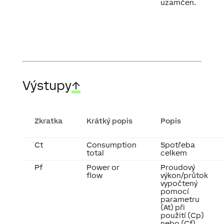
uzamčen.
Výstupy
↑
Zkratka
Krátký popis
Popis
Ct
Consumption
Spotřeba
total
celkem
Pf
Power or
Proudový
flow
výkon/průtok
vypočtený
pomocí
parametru
(At) při
použití (Cp)
nebo (Cf).