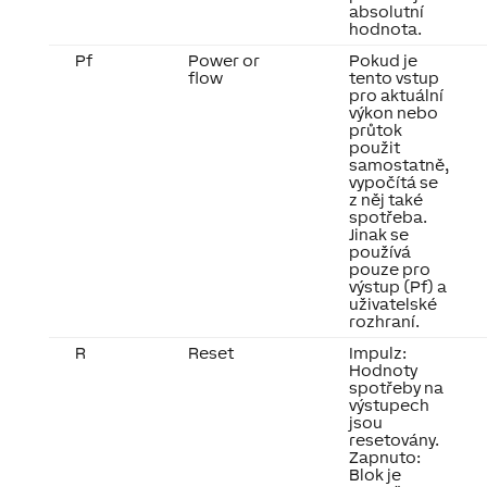
absolutní
hodnota.
Pf
Power or
Pokud je
flow
tento vstup
pro aktuální
výkon nebo
průtok
použit
samostatně,
vypočítá se
z něj také
spotřeba.
Jinak se
používá
pouze pro
výstup (Pf) a
uživatelské
rozhraní.
R
Reset
Impulz:
Hodnoty
spotřeby na
výstupech
jsou
resetovány.
Zapnuto:
Blok je