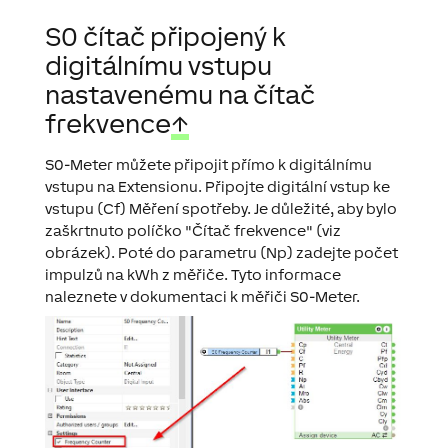
S0 čítač připojený k
digitálnímu vstupu
nastavenému na čítač
frekvence
↑
S0-Meter můžete připojit přímo k digitálnímu
vstupu na Extensionu. Připojte digitální vstup ke
vstupu (Cf) Měření spotřeby. Je důležité, aby bylo
zaškrtnuto políčko "Čítač frekvence" (viz
obrázek). Poté do parametru (Np) zadejte počet
impulzů na kWh z měřiče. Tyto informace
naleznete v dokumentaci k měřiči S0-Meter.