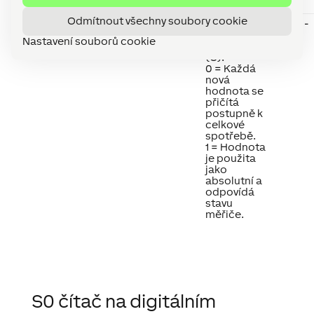
offset
výstupu (Ct).
Odmítnout všechny soubory cookie
Abs
Absolute
Zacházení
-
value
se vstupem
Nastavení souborů cookie
spotřeby
(C):
0 = Každá
nová
hodnota se
přičítá
postupně k
celkové
spotřebě.
1 = Hodnota
je použita
jako
absolutní a
odpovídá
stavu
měřiče.
S0 čítač na digitálním