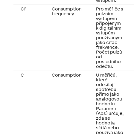
vstupům.
Cf
Consumption
Pro měřiče s
frequency
pulzním
výstupem
připojeným
k digitálním
vstupům
používaným
jako čítač
frekvence.
Počet pulzů
od
posledního
odečtu.
C
Consumption
U měřičů,
které
odesílají
spotřebu
přímo jako
analogovou
hodnotu.
Parametr
(Abs) určuje,
zda se
hodnota
sčítá nebo
používá jako