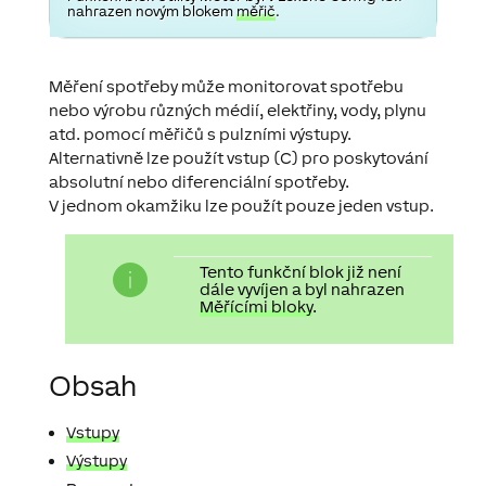
nahrazen novým blokem
měřič
.
Měření spotřeby může monitorovat spotřebu
nebo výrobu různých médií, elektřiny, vody, plynu
atd. pomocí měřičů s pulzními výstupy.
Alternativně lze použít vstup (C) pro poskytování
absolutní nebo diferenciální spotřeby.
V jednom okamžiku lze použít pouze jeden vstup.
Tento funkční blok již není
dále vyvíjen a byl nahrazen
Měřícími bloky
.
Obsah
Vstupy
Výstupy