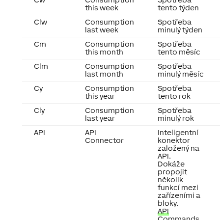
this week
tento týden
Clw
Consumption
Spotřeba
last week
minulý týden
Cm
Consumption
Spotřeba
this month
tento měsíc
Clm
Consumption
Spotřeba
last month
minulý měsíc
Cy
Consumption
Spotřeba
this year
tento rok
Cly
Consumption
Spotřeba
last year
minulý rok
API
API
Inteligentní
Connector
konektor
založený na
API.
Dokáže
propojit
několik
funkcí mezi
zařízeními a
bloky.
API
Commands