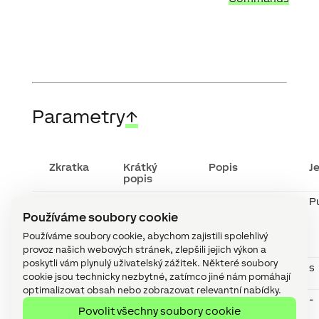
Parametry
↑
Zkratka
Krátký
Popis
J
popis
Np
Number
Slouží k
P
of pulses
výpočtu
Používáme soubory cookie
per unit
spotřeby
pomocí (Cp)
Používáme soubory cookie, abychom zajistili spolehlivý
nebo (Cf).
provoz našich webových stránek, zlepšili jejich výkon a
poskytli vám plynulý uživatelský zážitek. Některé soubory
At
Averaging
Doba
s
cookie jsou technicky nezbytné, zatímco jiné nám pomáhají
time
průměrování
optimalizovat obsah nebo zobrazovat relevantní nabídky.
Mro
Meter
Hodnota je
-
Povolit všechny soubory cookie
reading
přidána k