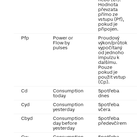
Hodnota
převzata
přímo ze
vstupu (Pf),
pokud je
připojen.
Pfp
Power or
Proudový
Flow by
výkon/průtok
pulses
vypočítaný
od jednoho
impulzu k
dalšímu.
Pouze
pokud je
použit vstup
(Cp).
Cd
Consumption
Spotřeba
today
dnes
Cyd
Consumption
Spotřeba
yesterday
včera
Cbyd
Consumption
Spotřeba
day before
předevčírem
yesterday
Cw
Consumption
Spotřeba