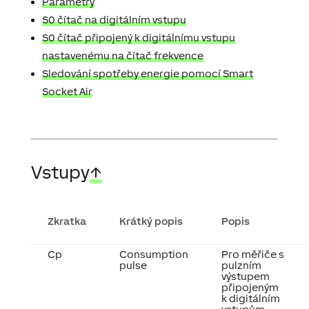
Parametry
S0 čítač na digitálním vstupu
S0 čítač připojený k digitálnímu vstupu
nastavenému na čítač frekvence
Sledování spotřeby energie pomocí Smart
Socket Air
Vstupy
↑
Zkratka
Krátký popis
Popis
Cp
Consumption
Pro měřiče s
pulse
pulzním
výstupem
připojeným
k digitálním