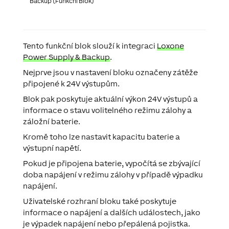
Backup (Funkční Blok)
Tento funkční blok slouží k integraci
Loxone
Power Supply & Backup
.
Nejprve jsou v nastavení bloku označeny zátěže
připojené k 24V výstupům.
Blok pak poskytuje aktuální výkon 24V výstupů a
informace o stavu volitelného režimu zálohy a
záložní baterie.
Kromě toho lze nastavit kapacitu baterie a
výstupní napětí.
Pokud je připojena baterie, vypočítá se zbývající
doba napájení v režimu zálohy v případě výpadku
napájení.
Uživatelské rozhraní bloku také poskytuje
informace o napájení a dalších událostech, jako
je výpadek napájení nebo přepálená pojistka.