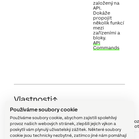
založený na
API.
Dokáže
propojit
několik funkcí
mezi
zařízeními a
bloky.
API
Commands
Vlastnosti
↑
Používáme soubory cookie
Používáme soubory cookie, abychom zajistili spolehlivý
Krátký
Popis
Rozsah
Výchoz
provoz našich webových stránek, zlepšili jejich výkon a
popis
hodnot
hodno
poskytli vám plynulý uživatelský zážitek. Některé soubory
cookie jsou technicky nezbytné, zatímco jiné nám pomáhají
Počet
Maximální
1...100
100