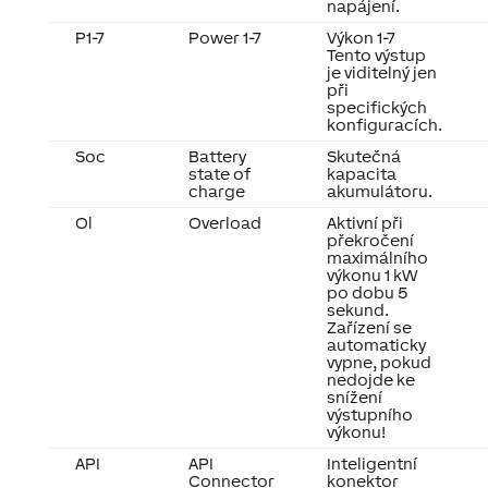
napájení.
P1-7
Power 1-7
Výkon 1-7
Tento výstup
je viditelný jen
při
specifických
konfiguracích.
Soc
Battery
Skutečná
state of
kapacita
charge
akumulátoru.
Ol
Overload
Aktivní při
překročení
maximálního
výkonu 1 kW
po dobu 5
sekund.
Zařízení se
automaticky
vypne, pokud
nedojde ke
snížení
výstupního
výkonu!
API
API
Inteligentní
Connector
konektor