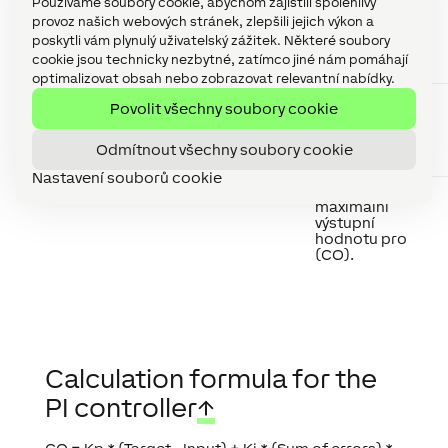
Používáme soubory cookie, abychom zajistili spolehlivý
hodnota
(Auto) 0, je
provoz našich webových stránek, zlepšili jejich výkon a
tato hodnota
poskytli vám plynulý uživatelský zážitek. Některé soubory
vyvedena na
cookie jsou technicky nezbytné, zatímco jiné nám pomáhají
výstup (CO).
optimalizovat obsah nebo zobrazovat relevantní nabídky.
Min
Minimum
Určuje
Povolit všechny soubory cookie
minimální
výstupní
hodnotu pro
Odmítnout všechny soubory cookie
(CO).
Nastavení souborů cookie
Max
Maximum
Určuje
maximální
výstupní
hodnotu pro
(CO).
Calculation formula for the
PI controller
↑