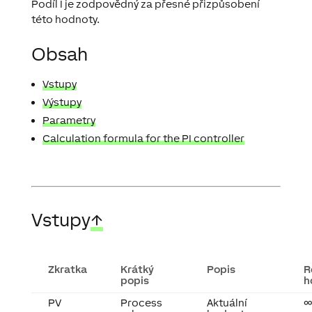
Podíl I je zodpovědný za přesné přizpůsobení
této hodnoty.
Obsah
Vstupy
Výstupy
Parametry
Calculation formula for the PI controller
Vstupy
↑
Zkratka
Krátký
Popis
R
popis
h
PV
Process
Aktuální