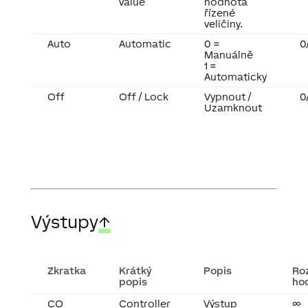
value
hodnota
řízené
veličiny.
Auto
Automatic
0 =
0
Manuálně
1 =
Automaticky
Off
Off / Lock
Vypnout /
0
Uzamknout
Výstupy
↑
Zkratka
Krátký
Popis
Ro
popis
ho
CO
Controller
Výstup
∞