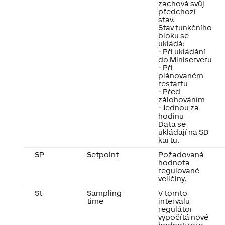
zachová svůj
předchozí
stav.
Stav funkčního
bloku se
ukládá:
- Při ukládání
do Miniserveru
- Při
plánovaném
restartu
- Před
zálohováním
- Jednou za
hodinu
Data se
ukládají na SD
kartu.
SP
Setpoint
Požadovaná
hodnota
regulované
veličiny.
St
Sampling
V tomto
time
intervalu
regulátor
vypočítá nové