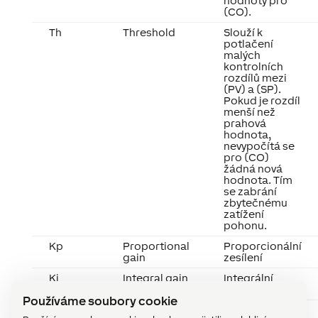
hodnoty pro
(CO).
Th
Threshold
Slouží k
potlačení
malých
kontrolních
rozdílů mezi
(PV) a (SP).
Pokud je rozdíl
menší než
prahová
hodnota,
nevypočítá se
pro (CO)
žádná nová
hodnota. Tím
se zabrání
zbytečnému
zatížení
pohonu.
Kp
Proportional
Proporcionální
gain
zesílení
Ki
Integral gain
Integrální
zesílení
Používáme soubory cookie
Mv
Manual value
Pokud je