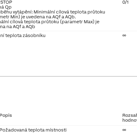
 STOP
0/1
íná Qp
ůběhu vytápění: Minimální cílová teplota průtoku
metr Min) je uvedena na AQf a AQb.
ální cílová teplota průtoku (parametr Max) je
na na AQf a AQb
lní teplota zásobníku
∞
Popis
Rozsa
hodno
Požadovaná teplota místnosti
∞