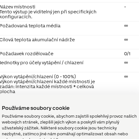
Název místnosti
-
Tento výstup je viditelný jen při specifických
konfiguracích.
Požadovaná teplota média
∞
Cílová teplota akumulační nádrže
∞
Požadavek rozdělovače
0/1
Jednotky pro účely vytápění / chlazení
∞
Výkon vytápění/chlazení (0 - 100%)
∞
Výkon vytápění/chlazení každé místnosti je
zadán: Intenzita každé místnosti * celková
plocha
Zvýšení/snížení teploty média
∞
Používáme soubory cookie
Používáme soubory cookie, abychom zajistili spolehlivý provoz našich
Chyba
0/1
webových stránek, zlepšili jejich výkon a poskytli vám plynulý
Inteligentní konektor založený na API.
uživatelský zážitek. Některé soubory cookie jsou technicky
-
Dokáže propojit několik funkcí mezi zařízeními a
nezbytné, zatímco jiné nám pomáhají optimalizovat obsah nebo
bloky.