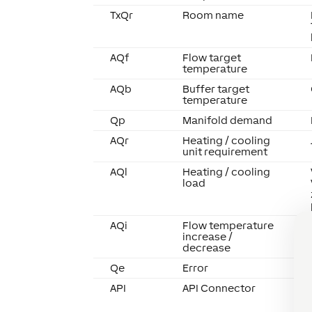
TxQr
Room name
AQf
Flow target
temperature
AQb
Buffer target
temperature
Qp
Manifold demand
AQr
Heating / cooling
unit requirement
AQl
Heating / cooling
load
AQi
Flow temperature
increase /
decrease
Qe
Error
API
API Connector