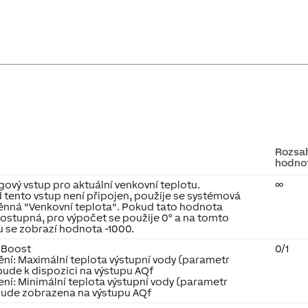
Rozsa
hodno
gový vstup pro aktuální venkovní teplotu.
∞
 tento vstup není připojen, použije se systémová
nná "Venkovní teplota". Pokud tato hodnota
dostupná, pro výpočet se použije 0° a na tomto
u se zobrazí hodnota -1000.
 Boost
0/1
ění: Maximální teplota výstupní vody (parametr
bude k dispozici na výstupu AQf
ení: Minimální teplota výstupní vody (parametr
bude zobrazena na výstupu AQf