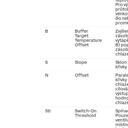
Pro v
průto
venko
ϑo ne
prom
B
Buffer
Zvýšen
Target
zásob
Temperature
vytáp
Offset
B) pop
zásob
chlaze
S
Slope
Sklon
křivky
N
Offset
Paral
křivky
chlaze
cílová
výstup
hodnot
chlaz
Str
Switch-On
Spínac
Threshold
Pouze
venti
místn