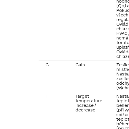
hodno
(Qp) 
Pokud
všech
regul
Ovlád
chlaz
HVAC,
nemá ž
tomto
uplat
Ovlád
chlaze
G
Gain
Zesíle
místn
Nasta
zesíl
odchy
(vých
I
Target
Nasta
temperature
teplot
increase /
během
decrease
(při v
sníže
teplot
během
(při c