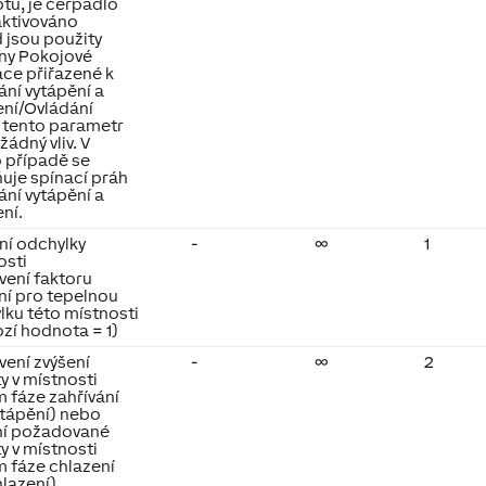
tu, je čerpadlo
aktivováno
 jsou použity
ny Pokojové
ace přiřazené k
ání vytápění a
ení/Ovládání
 tento parametr
ádný vliv. V
 případě se
ňuje spínací práh
ání vytápění a
ní.
ní odchylky
-
∞
1
osti
vení faktoru
ení pro tepelnou
lku této místnosti
ozí hodnota = 1)
vení zvýšení
-
∞
2
y v místnosti
 fáze zahřívání
ytápění) nebo
ní požadované
y v místnosti
 fáze chlazení
hlazení).