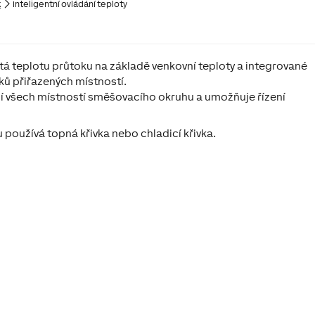
k
Inteligentní ovládání teploty
tá teplotu průtoku na základě venkovní teploty a integrované
ků přiřazených místností.
í všech místností směšovacího okruhu a umožňuje řízení
u používá topná křivka nebo chladicí křivka.