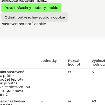
zobrazovat relevantní nabídky.
API Commands
Povolit všechny soubory cookie
Odmítnout všechny soubory cookie
Nastavení souborů cookie
Jednotky
Rozsah
Výchoz
hodnot
hodnot
ální nastavená
-
∞
5
ta průtoku
ýpočet teploty
ku je nutná
vní teplota vstupu
bo systémová
ěnná.
ální nastavená
-
∞
40
ta průtoku