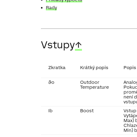
Rady
Vstupy
↑
Zkratka
Krátký popis
Popis
ϑo
Outdoor
Analo
Temperature
Pokud
promě
není 
vstup
Ib
Boost
Vstup
Vytáp
Max) 
Chlaz
Min) 