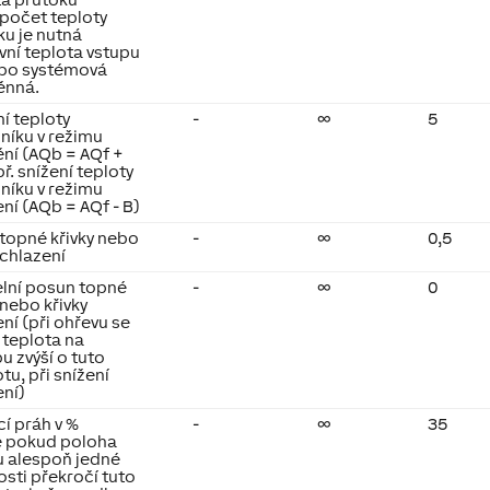
ýpočet teploty
ku je nutná
vní teplota vstupu
bo systémová
ěnná.
í teploty
-
∞
5
níku v režimu
ění (AQb = AQf +
ř. snížení teploty
níku v režimu
ní (AQb = AQf - B)
 topné křivky nebo
-
∞
0,5
 chlazení
elní posun topné
-
∞
0
 nebo křivky
ní (při ohřevu se
 teplota na
u zvýší o tuto
u, při snížení
ení)
í práh v %
-
∞
35
 pokud poloha
lu alespoň jedné
osti překročí tuto