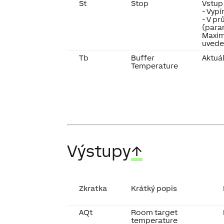
St
Stop
Vstup
- Vyp
- V pr
(para
Maxim
uvede
Tb
Buffer
Aktuá
Temperature
Výstupy
↑
Zkratka
Krátký popis
AQt
Room target
temperature