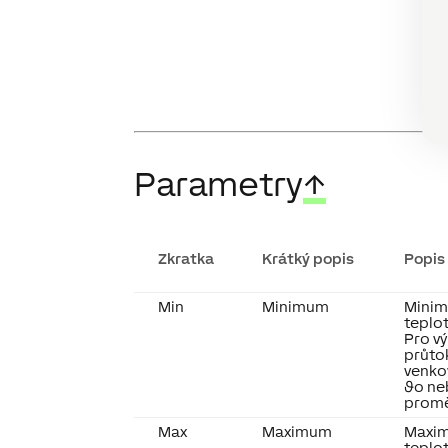
Parametry
↑
Zkratka
Krátký popis
Popis
Min
Minimum
Minim
teplo
Pro v
průto
venko
ϑo ne
prom
Max
Maximum
Maxim
teplo