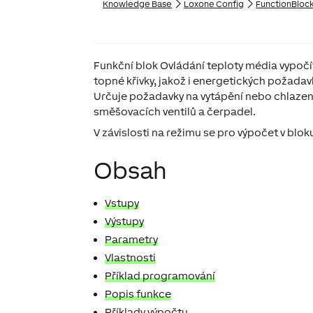
Knowledge Base
Loxone Config
FunctionBloc
Funkční blok Ovládání teploty média vypočí
topné křivky, jakož i energetických požadav
Určuje požadavky na vytápění nebo chlazen
směšovacích ventilů a čerpadel.
V závislosti na režimu se pro výpočet v blok
Obsah
Vstupy
Výstupy
Parametry
Vlastnosti
Příklad programování
Popis funkce
Příklady výpočtu