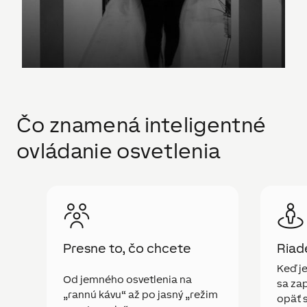
Čo znamená inteligentné
ovládanie osvetlenia
Presne to, čo chcete
Riad
Keď je
Od jemného osvetlenia na
sa zap
„rannú kávu“ až po jasný „režim
opäť 