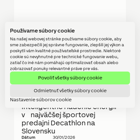
Používame súbory cookie
Na našej webovej stránke používame súbory cookie, aby
sme zabezpečili jej správne fungovanie, zlepšili jej výkon a
poskytli vám kvalitné používateľské prostredie. Niektoré
cookie sú nevyhnutné pre technické fungovanie webu,
zatiaľ čo iné nám pomáhajú optimalizovať obsah alebo
zobrazovať ponuky relevantné práve pre vás.
Povoliť všetky súbory cookie
Odmietnuť všetky súbory cookie
Nastavenie súborov cookie
REFERENCIE
Inteligentné riadenie energií
v najväčšej športovej
predajni Decathlon na
Slovensku
Dátum
30/01/2026