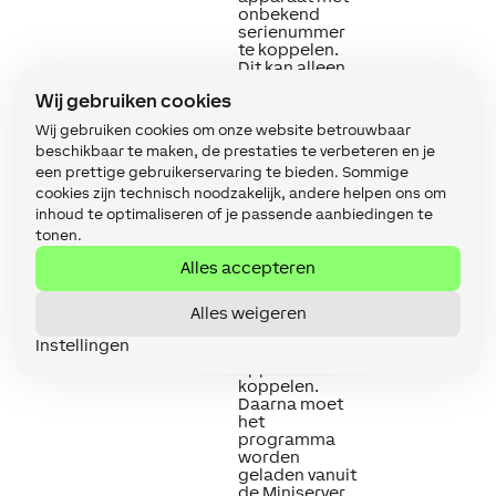
onbekend
serienummer
te koppelen.
Dit kan alleen
worden
Wij gebruiken cookies
gebruikt als er
maar één Tree
Wij gebruiken cookies om onze website betrouwbaar
apparaat van
beschikbaar te maken, de prestaties te verbeteren en je
hetzelfde type
een prettige gebruikerservaring te bieden. Sommige
op een
standalone
cookies zijn technisch noodzakelijk, andere helpen ons om
Miniserver
inhoud te optimaliseren of je passende aanbiedingen te
aanwezig is
tonen.
(niet in een
Client-
Alles accepteren
Gateway-
configuratie).
Alles weigeren
Sla op in de
Miniserver om
Instellingen
het Tree
apparaat te
koppelen.
Daarna moet
het
programma
worden
geladen vanuit
de Miniserver