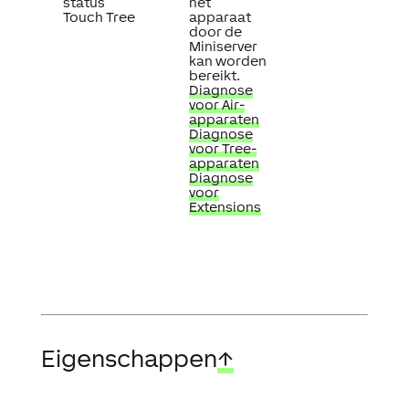
status
het
Touch Tree
apparaat
door de
Miniserver
kan worden
bereikt.
Diagnose
voor Air-
apparaten
Diagnose
voor Tree-
apparaten
Diagnose
voor
Extensions
Eigenschappen
↑