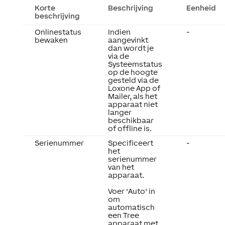
Korte
Beschrijving
Eenheid
beschrijving
Onlinestatus
Indien
-
bewaken
aangevinkt
dan wordt je
via de
Systeemstatus
op de hoogte
gesteld via de
Loxone App of
Mailer, als het
apparaat niet
langer
beschikbaar
of offline is.
Serienummer
Specificeert
-
het
serienummer
van het
apparaat.
Voer 'Auto' in
om
automatisch
een Tree
apparaat met