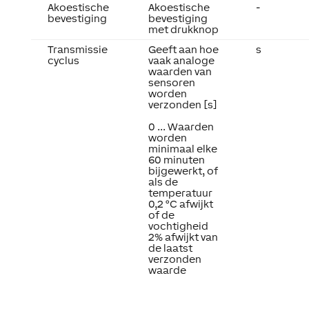
Akoestische
Akoestische
-
bevestiging
bevestiging
met drukknop
Transmissie
Geeft aan hoe
s
cyclus
vaak analoge
waarden van
sensoren
worden
verzonden [s]
0 ... Waarden
worden
minimaal elke
60 minuten
bijgewerkt, of
als de
temperatuur
0,2 °C afwijkt
of de
vochtigheid
2% afwijkt van
de laatst
verzonden
waarde