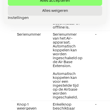
Alles accepteren
gesteld via de
Loxone App of
Alles weigeren
Mailer, als het
apparaat niet
Instellingen
langer
beschikbaar of
offline is.
Serienummer
Serienummer
-
van het Air-
apparaat.
Automatisch
koppelen kan
worden
ingeschakeld op
de Air Base
Extension.
Automatisch
koppelen kan
voor een
ingestelde tijd
op de Airbase
worden
ingeschakeld.
Knop 1
Enkelknop
-
weergeven
beschikbaar