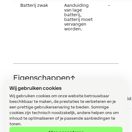
Batterij zwak
Aanduiding
-
van lage
batterij,
batterij moet
vervangen
worden.
Eigenschappen
↑
Wij gebruiken cookies
Wij gebruiken cookies om onze website betrouwbaar
Korte
Beschrijving
Eenheid
beschikbaar te maken, de prestaties te verbeteren en je
beschrijving
een prettige gebruikerservaring te bieden. Sommige
cookies zijn technisch noodzakelijk, andere helpen ons om
Onlinestatus
Indien
-
bewaken
aangevinkt dan
inhoud te optimaliseren of je passende aanbiedingen te
wordt je via de
tonen.
Systeemstatus
op de hoogte