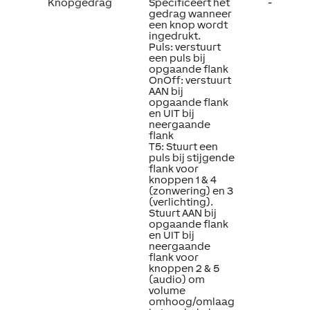
Knopgedrag
Specificeert het
-
gedrag wanneer
een knop wordt
ingedrukt.
Puls: verstuurt
een puls bij
opgaande flank
OnOff: verstuurt
AAN bij
opgaande flank
en UIT bij
neergaande
flank
T5: Stuurt een
puls bij stijgende
flank voor
knoppen 1 & 4
(zonwering) en 3
(verlichting).
Stuurt AAN bij
opgaande flank
en UIT bij
neergaande
flank voor
knoppen 2 & 5
(audio) om
volume
omhoog/omlaag