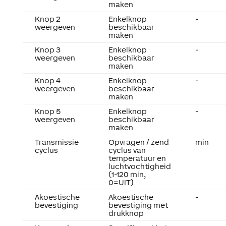
maken
Knop 2
Enkelknop
-
weergeven
beschikbaar
maken
Knop 3
Enkelknop
-
weergeven
beschikbaar
maken
Knop 4
Enkelknop
-
weergeven
beschikbaar
maken
Knop 5
Enkelknop
-
weergeven
beschikbaar
maken
Transmissie
Opvragen / zend
min
cyclus
cyclus van
temperatuur en
luchtvochtigheid
(1-120 min,
0=UIT)
Akoestische
Akoestische
-
bevestiging
bevestiging met
drukknop