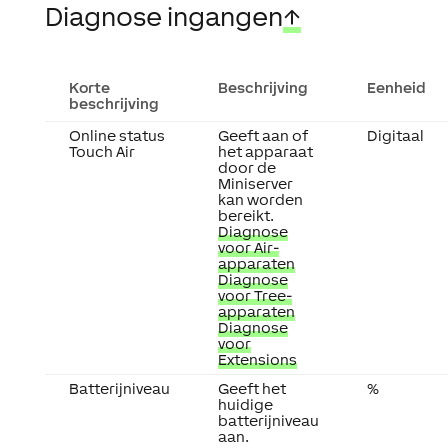
Diagnose ingangen
↑
Korte
Beschrijving
Eenheid
beschrijving
Online status
Geeft aan of
Digitaal
Touch Air
het apparaat
door de
Miniserver
kan worden
bereikt.
Diagnose
voor Air-
apparaten
Diagnose
voor Tree-
apparaten
Diagnose
voor
Extensions
Batterijniveau
Geeft het
%
huidige
batterijniveau
aan.