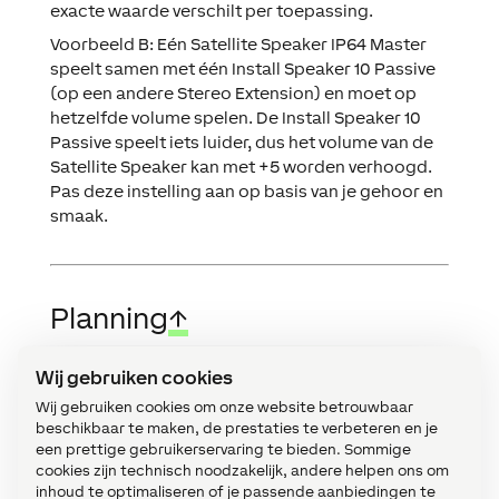
exacte waarde verschilt per toepassing.
Voorbeeld B: Eén Satellite Speaker IP64 Master
speelt samen met één Install Speaker 10 Passive
(op een andere Stereo Extension) en moet op
hetzelfde volume spelen. De Install Speaker 10
Passive speelt iets luider, dus het volume van de
Satellite Speaker kan met +5 worden verhoogd.
Pas deze instelling aan op basis van je gehoor en
smaak.
Planning
↑
Opmerkingen over de juiste
planning
van een
Wij gebruiken cookies
compleet audiosysteem.
Wij gebruiken cookies om onze website betrouwbaar
beschikbaar te maken, de prestaties te verbeteren en je
een prettige gebruikerservaring te bieden. Sommige
cookies zijn technisch noodzakelijk, andere helpen ons om
Programmeervoorbeeld
↑
inhoud te optimaliseren of je passende aanbiedingen te