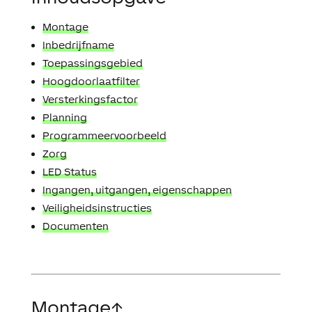
Montage
Inbedrijfname
Toepassingsgebied
Hoogdoorlaatfilter
Versterkingsfactor
Planning
Programmeervoorbeeld
Zorg
LED Status
Ingangen, uitgangen, eigenschappen
Veiligheidsinstructies
Documenten
Montage
↑