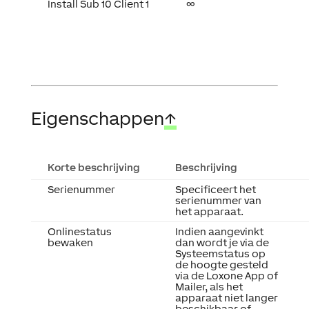
Install Sub 10 Client 1
∞
Eigenschappen
↑
Korte beschrijving
Beschrijving
Serienummer
Specificeert het
serienummer van
het apparaat.
Onlinestatus
Indien aangevinkt
bewaken
dan wordt je via de
Systeemstatus op
de hoogte gesteld
via de Loxone App of
Mailer, als het
apparaat niet langer
beschikbaar of