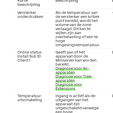
Korte
Beschrijving
beschrijving
Versterker
Als de temperatuur van
onderdrukken
de versterker een kritiek
punt bereikt, wordt het
volume van de zone
verlaagd. Dit kan te
wijten zijn aan
overbelasting of een te
hoge
omgevingstemperatuur.
Online status
Geeft aan of het
Install Sub 10
apparaat door de
Client 1
Miniserver kan worden
bereikt.
Diagnose voor Air-
apparaten
Diagnose voor Tree-
apparaten
Diagnose voor
Extensions
Temperatuur
Ingang is actief als de
uitschakeling
uitgangen van het
apparaat zijn
uitgeschakeld vanwege
een hoge