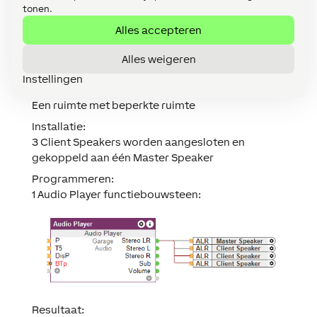
tonen.
Voorbeeld 1:
Alles accepteren
Een Master- en Client Speaker lijn op dezelfde
Alles weigeren
Audio Player-functiebouwsteen
Instellingen
Omgeving:
Een ruimte met beperkte ruimte
Installatie:
3 Client Speakers worden aangesloten en
gekoppeld aan één Master Speaker
Programmeren:
1 Audio Player functiebouwsteen:
Resultaat: