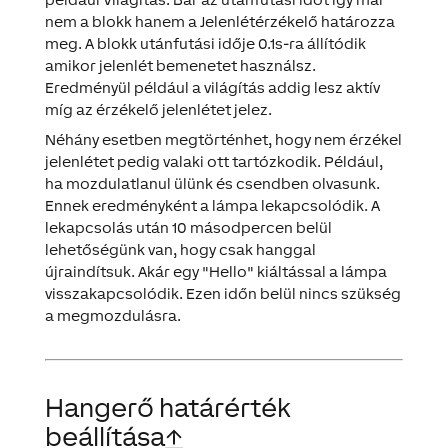
nem a blokk hanem a Jelenlétérzékelő határozza
meg. A blokk utánfutási idője 0.1s-ra állítódik
amikor jelenlét bemenetet használsz.
Eredményül például a világítás addig lesz aktív
míg az érzékelő jelenlétet jelez.
Néhány esetben megtörténhet, hogy nem érzékel
jelenlétet pedig valaki ott tartózkodik. Például,
ha mozdulatlanul ülünk és csendben olvasunk.
Ennek eredményként a lámpa lekapcsolódik. A
lekapcsolás után 10 másodpercen belül
lehetőségünk van, hogy csak hanggal
újraindítsuk. Akár egy "Hello" kiáltással a lámpa
visszakapcsolódik. Ezen időn belül nincs szükség
a megmozdulásra.
Hangerő határérték
beállítása
↑