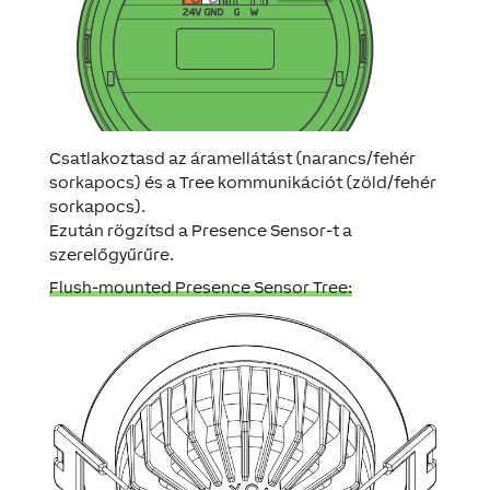
Csatlakoztasd az áramellátást (narancs/fehér
sorkapocs) és a Tree kommunikációt (zöld/fehér
sorkapocs).
Ezután rögzítsd a Presence Sensor-t a
szerelőgyűrűre.
Flush-mounted Presence Sensor Tree: