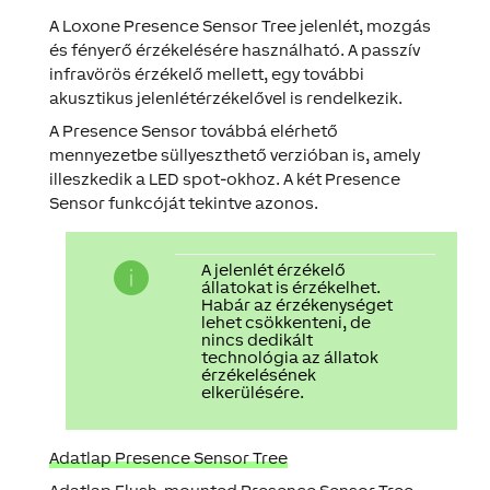
A Loxone Presence Sensor Tree jelenlét, mozgás
és fényerő érzékelésére használható. A passzív
infravörös érzékelő mellett, egy további
akusztikus jelenlétérzékelővel is rendelkezik.
A Presence Sensor továbbá elérhető
mennyezetbe süllyeszthető verzióban is, amely
illeszkedik a LED spot-okhoz. A két Presence
Sensor funkcóját tekintve azonos.
A jelenlét érzékelő
állatokat is érzékelhet.
Habár az érzékenységet
lehet csökkenteni, de
nincs dedikált
technológia az állatok
érzékelésének
elkerülésére.
Adatlap Presence Sensor Tree