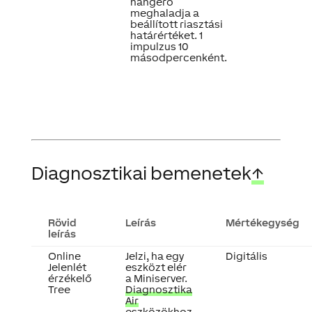
hangerő
meghaladja a
beállított riasztási
határértéket. 1
impulzus 10
másodpercenként.
Diagnosztikai bemenetek
↑
Rövid
Leírás
Mértékegység
leírás
Online
Jelzi, ha egy
Digitális
Jelenlét
eszközt elér
érzékelő
a Miniserver.
Tree
Diagnosztika
Air
eszközökhoz