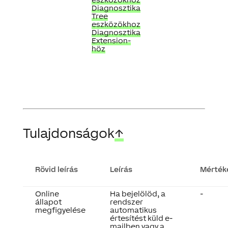
Diagnosztika
Tree
eszközökhoz
Diagnosztika
Extension-
höz
Tulajdonságok
↑
Rövid leírás
Leírás
Mérték
Online
Ha bejelölöd, a
-
állapot
rendszer
megfigyelése
automatikus
értesítést küld e-
mailben vagy a