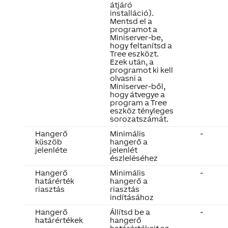
átjáró
installáció).
Mentsd el a
programot a
Miniserver-be,
hogy feltanítsd a
Tree eszközt.
Ezek után, a
programot ki kell
olvasni a
Miniserver-ből,
hogy átvegye a
program a Tree
eszköz tényleges
sorozatszámát.
Hangerő
Minimális
-
küszöb
hangerő a
jelenléte
jelenlét
észleléséhez
Hangerő
Minimális
-
határérték
hangerő a
riasztás
riasztás
indításához
Hangerő
Állítsd be a
-
határértékek
hangerő