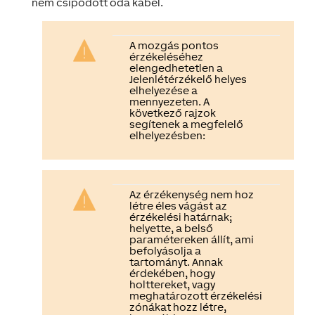
nem csípődött oda kábel.
A mozgás pontos
érzékeléséhez
elengedhetetlen a
Jelenlétérzékelő helyes
elhelyezése a
mennyezeten. A
következő rajzok
segítenek a megfelelő
elhelyezésben:
Az érzékenység nem hoz
létre éles vágást az
érzékelési határnak;
helyette, a belső
paramétereken állít, ami
befolyásolja a
tartományt. Annak
érdekében, hogy
holttereket, vagy
meghatározott érzékelési
zónákat hozz létre,