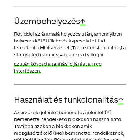
Üzembehelyezés
↑
Röviddel az áramalá helyezés után, amennyiben
helyesen kötöttük be és kapcsolatot tud
létesíteni a Miniserverrel (Tree extension online) a
státusz led narancssárgán kezd villogni.
Ezután kövesd a tanítási eljárást a Tree
interfészen.
Használat és funkcionalitás
↑
Az érzékelő jelenlét bemenete a jelenlét (P)
bemenettel rendelkező blokkokon használható.
Továbbá azokon a blokkokon amik
mozgásérzékelő (Mo) bemenettel rendelkeznek,
például Világítás. Bár az utánfutási időt így már