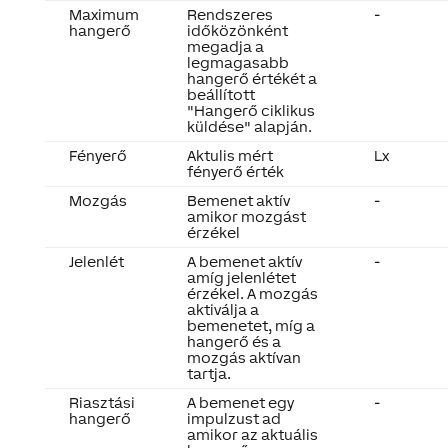
Maximum
Rendszeres
-
hangerő
időközönként
megadja a
legmagasabb
hangerő értékét a
beállított
"Hangerő ciklikus
küldése" alapján.
Fényerő
Aktulis mért
Lx
fényerő érték
Mozgás
Bemenet aktív
-
amikor mozgást
érzékel
Jelenlét
A bemenet aktív
-
amíg jelenlétet
érzékel. A mozgás
aktiválja a
bemenetet, míg a
hangerő és a
mozgás aktívan
tartja.
Riasztási
A bemenet egy
-
hangerő
impulzust ad
amikor az aktuális