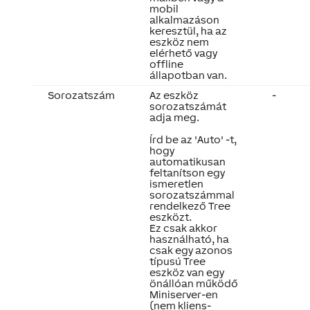
mobil
alkalmazáson
keresztül, ha az
eszköz nem
elérhető vagy
offline
állapotban van.
Sorozatszám
Az eszköz
-
sorozatszámát
adja meg.
Írd be az 'Auto' -t,
hogy
automatikusan
feltanítson egy
ismeretlen
sorozatszámmal
rendelkező Tree
eszközt.
Ez csak akkor
használható, ha
csak egy azonos
típusú Tree
eszköz van egy
önállóan működő
Miniserver-en
(nem kliens-