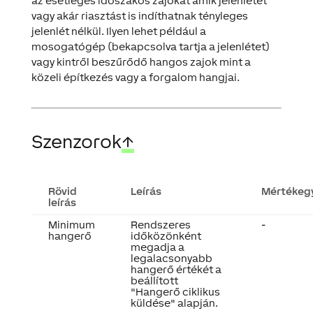
az esetleges időszakos zajokat amik jelenlétet
vagy akár riasztást is indíthatnak tényleges
jelenlét nélkül. Ilyen lehet például a
mosogatógép (bekapcsolva tartja a jelenlétet)
vagy kintről beszűrődő hangos zajok mint a
közeli építkezés vagy a forgalom hangjai.
Szenzorok
↑
Rövid
Leírás
Mértékeg
leírás
Minimum
Rendszeres
-
hangerő
időközönként
megadja a
legalacsonyabb
hangerő értékét a
beállított
"Hangerő ciklikus
küldése" alapján.