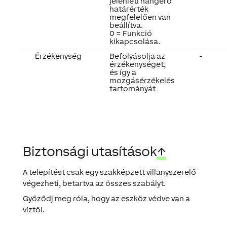
jelenléti hangerő
határérték
megfelelően van
beállítva.
0 = Funkció
kikapcsolása.
Érzékenység
Befolyásolja az
-
érzékenységet,
és így a
mozgásérzékelés
tartományát
Biztonsági utasítások
↑
A telepítést csak egy szakképzett villanyszerelő
végezheti, betartva az összes szabályt.
Győződj meg róla, hogy az eszköz védve van a
víztől.