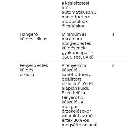
a késleltetési
idők
automatikusan 3
másodpercre
módosulnak
élesítéskor.
Hangerő
Minimum és
s
küldési ciklus
maximum
hangerő érték
küldésének
gyakorisága (1-
3600 sec, 0=ki)
Fényerő érték
A fényerőt a
s
küldési
készülék
ciklusa
ismétlődően a
beállított
ciklusidő (0=Ki)
alapján küldi.
Ezen felül a
fényerőt a
készülék a
mozgás
érzékelésekor
valamint az mért
érték 30%-os
megváltozásánál