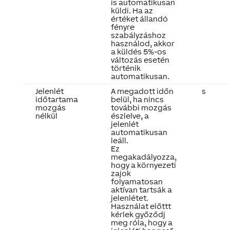
is automatikusan
küldi. Ha az
értéket állandó
fényre
szabályzáshoz
használod, akkor
a küldés 5%-os
változás esetén
történik
automatikusan.
Jelenlét
A megadott időn
s
időtartama
belül, ha nincs
mozgás
további mozgás
nélkül
észlelve, a
jelenlét
automatikusan
leáll.
Ez
megakadályozza,
hogy a környezeti
zajok
folyamatosan
aktívan tartsák a
jelenlétet.
Használat előttt
kérlek győződj
meg róla, hogy a