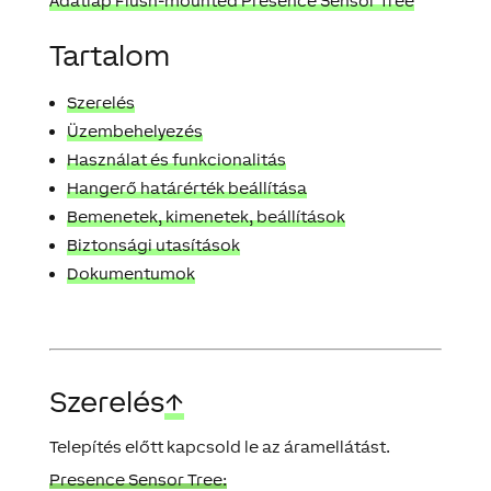
Adatlap Flush-mounted Presence Sensor Tree
Tartalom
Szerelés
Üzembehelyezés
Használat és funkcionalitás
Hangerő határérték beállítása
Bemenetek, kimenetek, beállítások
Biztonsági utasítások
Dokumentumok
Szerelés
↑
Telepítés előtt kapcsold le az áramellátást.
Presence Sensor Tree: