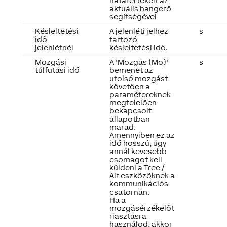
határértékeit az
aktuális hangerő
segítségével
Késleltetési
A jelenléti jelhez
s
idő
tartozó
jelenlétnél
késleltetési idő.
Mozgási
A 'Mozgás (Mo)'
s
túlfutási idő
bemenet az
utolsó mozgást
követően a
paramétereknek
megfelelően
bekapcsolt
állapotban
marad.
Amennyiben ez az
idő hosszú, úgy
annál kevesebb
csomagot kell
küldeni a Tree /
Air eszközöknek a
kommunikációs
csatornán.
Ha a
mozgásérzékelőt
riasztásra
használod, akkor