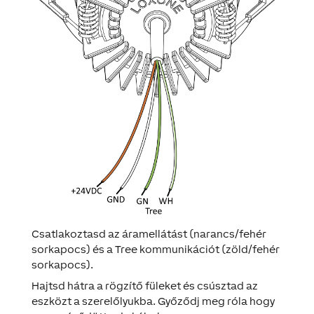
Csatlakoztasd az áramellátást (narancs/fehér
sorkapocs) és a Tree kommunikációt (zöld/fehér
sorkapocs).
Hajtsd hátra a rögzítő füleket és csúsztad az
eszközt a szerelőlyukba. Győződj meg róla hogy