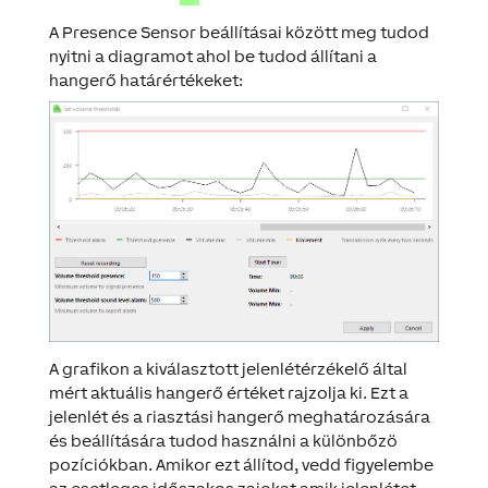
A Presence Sensor beállításai között meg tudod
nyitni a diagramot ahol be tudod állítani a
hangerő határértékeket:
A grafikon a kiválasztott jelenlétérzékelő által
mért aktuális hangerő értéket rajzolja ki. Ezt a
jelenlét és a riasztási hangerő meghatározására
és beállítására tudod használni a különbőzö
pozíciókban. Amikor ezt állítod, vedd figyelembe